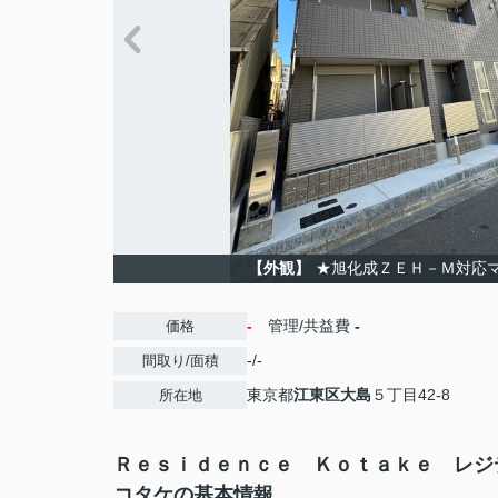
【外観】
★旭化成ＺＥＨ－Ｍ対応
-
管理/共益費
-
価格
-/-
間取り/面積
東京都
江東区
大島
５丁目42-8
所在地
Ｒｅｓｉｄｅｎｃｅ Ｋｏｔａｋｅ レジ
コタケの基本情報