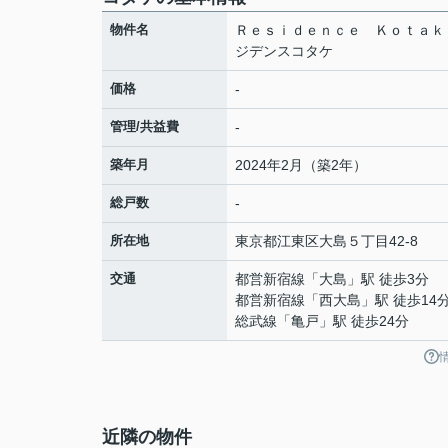
物件名
Ｒｅｓｉｄｅｎｃｅ Ｋｏｔａｋ
ジデンスコタケ
価格
-
管理/共益費
-
築年月
2024年2月（築2年）
総戸数
-
所在地
東京都
江東区
大島
５丁目42-8
交通
都営新宿線
「
大島
」駅 徒歩3分
都営新宿線
「
西大島
」駅 徒歩14
総武線
「
亀戸
」駅 徒歩24分
近隣の物件