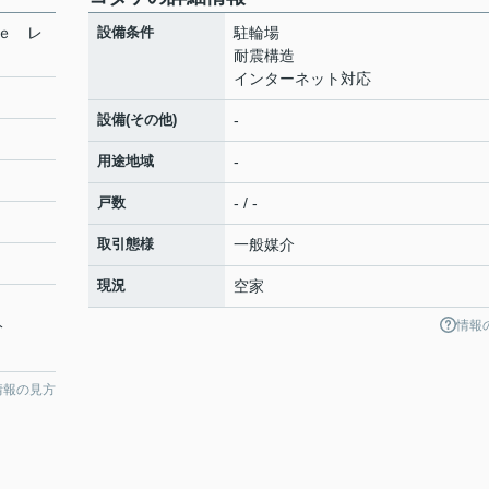
ｅ レ
設備条件
駐輪場
耐震構造
インターネット対応
設備(その他)
-
用途地域
-
戸数
- / -
取引態様
一般媒介
現況
空家
情報
分
情報の見方