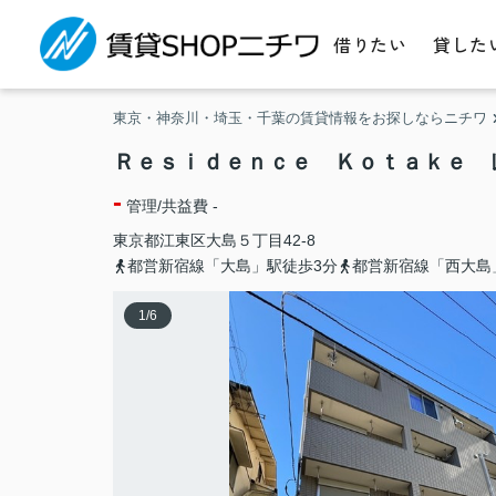
借りたい
貸した
東京・神奈川・埼玉・千葉の賃貸情報をお探しならニチワ
Ｒｅｓｉｄｅｎｃｅ Ｋｏｔａｋｅ 
-
管理/共益費 -
東京都
江東区
大島
５丁目42-8
都営新宿線「大島」駅徒歩3分
都営新宿線「西大島
1
/
6