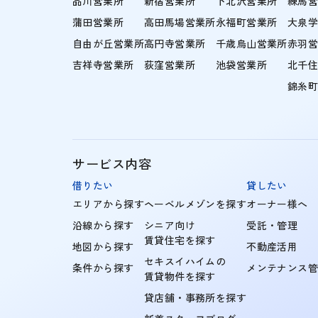
品川営業所
新宿営業所
下北沢営業所
練馬
蒲田営業所
高田馬場営業所
永福町営業所
大泉
自由が丘営業所
高円寺営業所
千歳烏山営業所
赤羽
吉祥寺営業所
荻窪営業所
池袋営業所
北千
錦糸
サービス内容
借りたい
貸したい
エリアから探す
ヘーベルメゾンを探す
オーナー様へ
沿線から探す
シニア向け
受託・管理
賃貸住宅を探す
地図から探す
不動産活用
セキスイハイムの
条件から探す
メンテナンス
賃貸物件を探す
貸店舗・事務所を探す