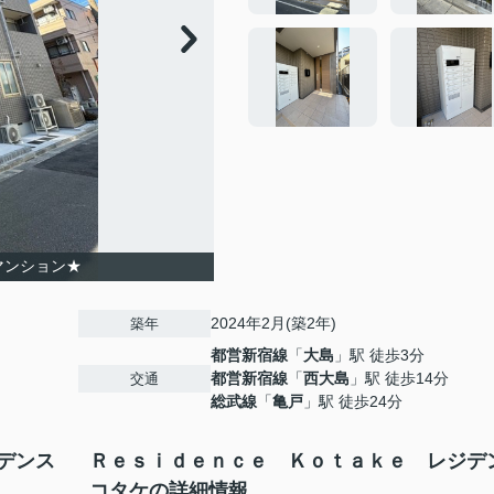
マンション★
2024年2月(築2年)
築年
都営新宿線
「
大島
」駅 徒歩3分
都営新宿線
「
西大島
」駅 徒歩14分
交通
総武線
「
亀戸
」駅 徒歩24分
デンス
Ｒｅｓｉｄｅｎｃｅ Ｋｏｔａｋｅ レジデ
コタケの詳細情報