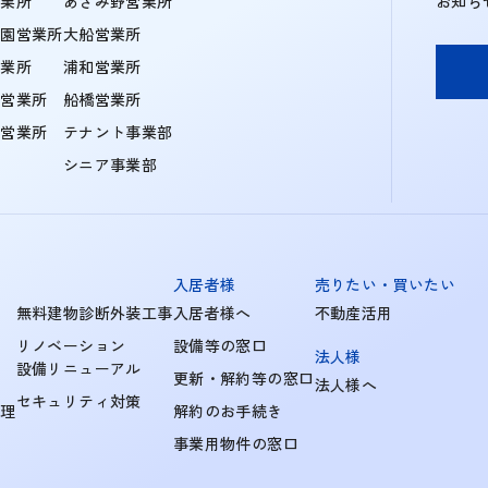
営業所
あざみ野営業所
お知ら
学園営業所
大船営業所
営業所
浦和営業所
住営業所
船橋営業所
町営業所
テナント事業部
シニア事業部
入居者様
売りたい・買いたい
無料建物診断外装工事
入居者様へ
不動産活用
リノベーション
設備等の窓口
法人様
設備リニューアル
更新・解約等の窓口
法人様へ
セキュリティ対策
管理
解約のお手続き
事業用物件の窓口