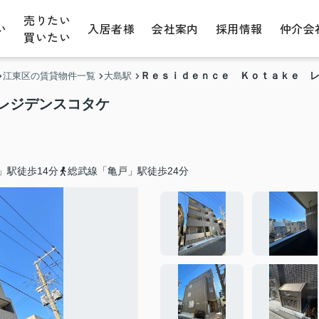
売りたい
い
入居者様
会社案内
採用情報
仲介会
買いたい
Ｒｅｓｉｄｅｎｃｅ Ｋｏｔａｋｅ 
江東区の賃貸物件一覧
大島駅
レジデンスコタケ
」駅徒歩14分
総武線「亀戸」駅徒歩24分