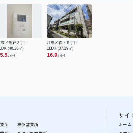
江東区亀戸３丁目
江東区森下５丁目
LDK (48.26㎡)
1LDK (37.19㎡)
5.5
16.9
万円
万円
サイ
営業所
横浜営業所
ホーム