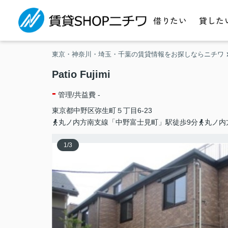
借りたい
貸した
東京・神奈川・埼玉・千葉の賃貸情報をお探しならニチワ
Patio Fujimi
-
管理/共益費 -
東京都
中野区
弥生町
５丁目6-23
丸ノ内方南支線「中野富士見町」駅徒歩9分
丸ノ内
1
/
3