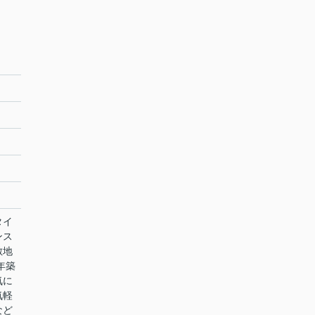
タイ
ンス
敷地
年築
気に
気軽
など