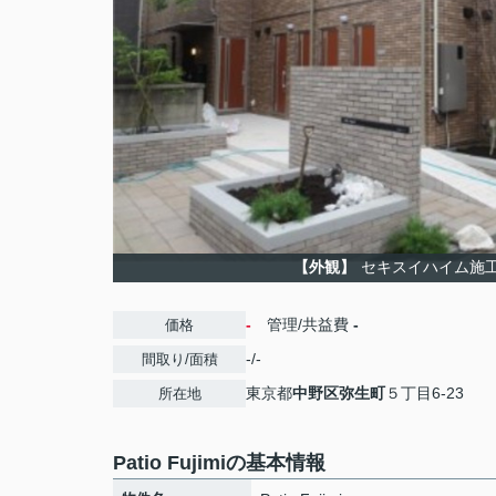
【外観】
セキスイハイム施
-
管理/共益費
-
価格
-/-
間取り/面積
東京都
中野区
弥生町
５丁目6-23
所在地
Patio Fujimiの基本情報