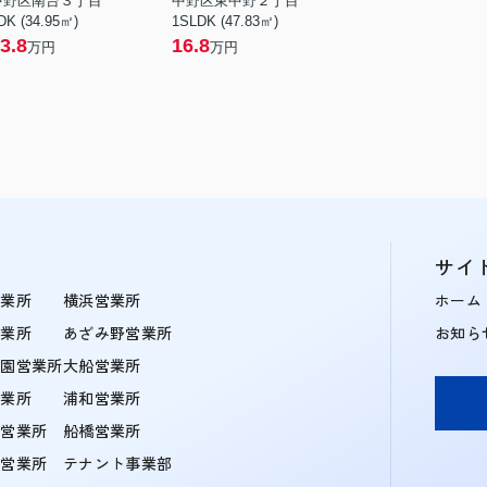
中野区南台３丁目
中野区東中野２丁目
DK (34.95㎡)
1SLDK (47.83㎡)
3.8
16.8
万円
万円
サイ
営業所
横浜営業所
ホーム
営業所
あざみ野営業所
お知ら
学園営業所
大船営業所
営業所
浦和営業所
住営業所
船橋営業所
町営業所
テナント事業部