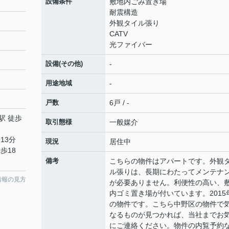
設備条件
敷地内ごみ置き場
耐震構造
外観タイル張り
CATV
光ファイバー
設備(その他)
-
用途地域
-
戸数
6戸 / -
駅 徒歩
取引態様
一般媒介
13分
現況
居住中
歩18
備考
こちらの物件はアパートです。外観
ル張りは、長期にわたってメンテナ
情報の見方
が必要ありません。利便性の高い、
内ゴミ置き場が付いています。2015
の物件です。こちら中野区の物件で
なるものが見つかれば、当社までお
にご連絡ください。物件の内覧予約