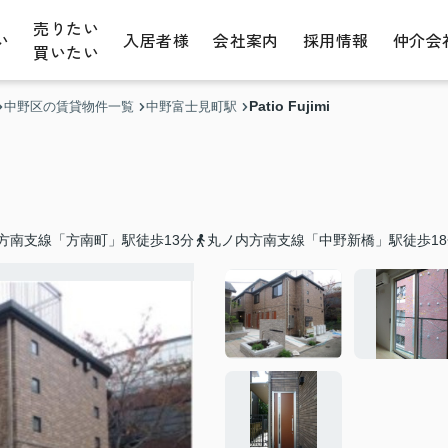
売りたい
い
入居者様
会社案内
採用情報
仲介会
買いたい
Patio Fujimi
中野区の賃貸物件一覧
中野富士見町駅
方南支線「方南町」駅徒歩13分
丸ノ内方南支線「中野新橋」駅徒歩18