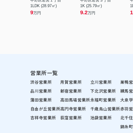
中野区若宮１丁目
中野区若宮３丁目
1LDK (28.97㎡)
1K (25.79㎡)
1
9
9.2
1
万円
万円
営業所一覧
渋谷営業所
用賀営業所
立川営業所
巣鴨
品川営業所
新宿営業所
下北沢営業所
練馬
蒲田営業所
高田馬場営業所
永福町営業所
大泉
自由が丘営業所
高円寺営業所
千歳烏山営業所
赤羽
吉祥寺営業所
荻窪営業所
池袋営業所
北千
錦糸