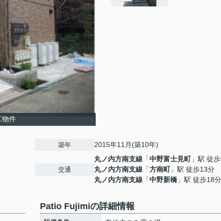
工物件
2015年11月(築10年)
築年
丸ノ内方南支線
「
中野富士見町
」駅 徒歩
丸ノ内方南支線
「
方南町
」駅 徒歩13分
交通
丸ノ内方南支線
「
中野新橋
」駅 徒歩18
Patio Fujimiの詳細情報