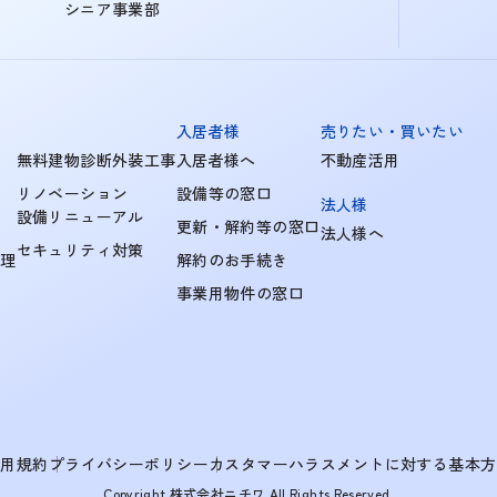
シニア事業部
入居者様
売りたい・買いたい
無料建物診断外装工事
入居者様へ
不動産活用
リノベーション
設備等の窓口
法人様
設備リニューアル
更新・解約等の窓口
法人様へ
セキュリティ対策
管理
解約のお手続き
事業用物件の窓口
利用規約
プライバシーポリシー
カスタマーハラスメントに対する基本方
Copyright 株式会社ニチワ All Rights Reserved.