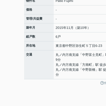
物件名
Patio Fujimi
価格
-
管理/共益費
-
築年月
2015年11月（築10年）
総戸数
6戸
所在地
東京都
中野区
弥生町
５丁目6-23
交通
丸ノ内方南支線
「
中野富士見町
」
9分
丸ノ内方南支線
「
方南町
」駅 徒歩
丸ノ内方南支線
「
中野新橋
」駅 徒
分