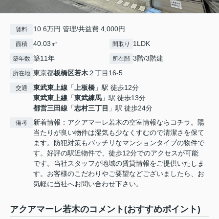
10.6万円 管理/共益費 4,000円
賃料
40.03㎡
1LDK
面積
間取り
築11年
3階/3階建
築年数
所在階
東京都
板橋区
若木
２丁目16-5
所在地
東武東上線
「
上板橋
」駅 徒歩12分
交通
東武東上線
「
東武練馬
」駅 徒歩13分
都営三田線
「
志村三丁目
」駅 徒歩24分
新着情報：アクアマーレ若木の空室情報ならコチラ。陽
備考
当たりが良い物件は湿気も少なくすむので清潔さを保て
ます。防犯対策もバッチリなマンションタイプの物件で
す。好評の駅近物件で、徒歩12分でのアクセスが可能
です。当社スタッフが地域の賃貸情報をご提供いたしま
す。お客様のこだわりやご要望などございましたら、お
気軽に当社へお問い合わせ下さい。
アクアマーレ若木のコメント(おすすめポイント)