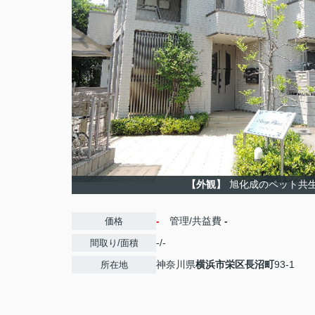
【外観】
旭化成のペット共
-
管理/共益費
-
価格
-/-
間取り/面積
神奈川県
横浜市栄区
長沼町
93-1
所在地