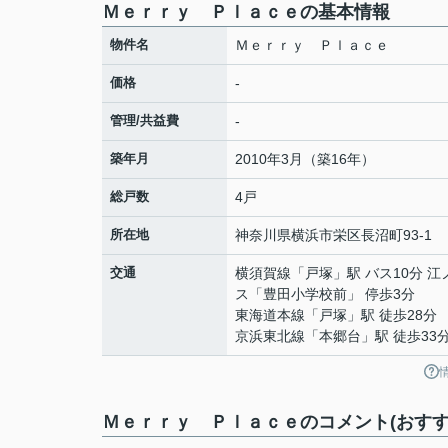
Ｍｅｒｒｙ Ｐｌａｃｅの基本情報
物件名
Ｍｅｒｒｙ Ｐｌａｃｅ
価格
-
管理/共益費
-
築年月
2010年3月（築16年）
総戸数
4戸
所在地
神奈川県
横浜市栄区
長沼町
93-1
交通
横須賀線
「
戸塚
」駅 バス10分 
ス「豊田小学校前」 停歩3分
東海道本線
「
戸塚
」駅 徒歩28分
京浜東北線
「
本郷台
」駅 徒歩33
Ｍｅｒｒｙ Ｐｌａｃｅのコメント(おすす