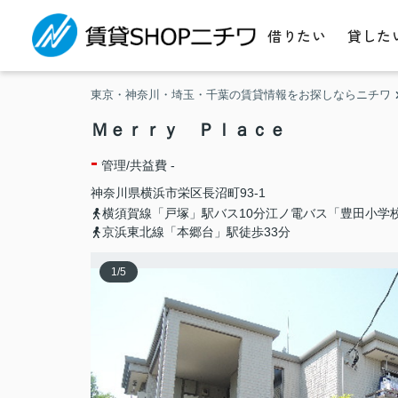
借りたい
貸した
東京・神奈川・埼玉・千葉の賃貸情報をお探しならニチワ
Ｍｅｒｒｙ Ｐｌａｃｅ
-
管理/共益費 -
神奈川県
横浜市栄区
長沼町
93-1
横須賀線「戸塚」駅バス10分江ノ電バス「豊田小学
京浜東北線「本郷台」駅徒歩33分
1
/
5