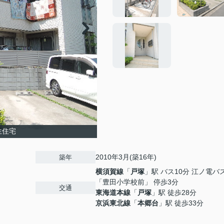
生住宅
2010年3月(築16年)
築年
横須賀線
「
戸塚
」駅 バス10分 江ノ電バ
「豊田小学校前」 停歩3分
交通
東海道本線
「
戸塚
」駅 徒歩28分
京浜東北線
「
本郷台
」駅 徒歩33分