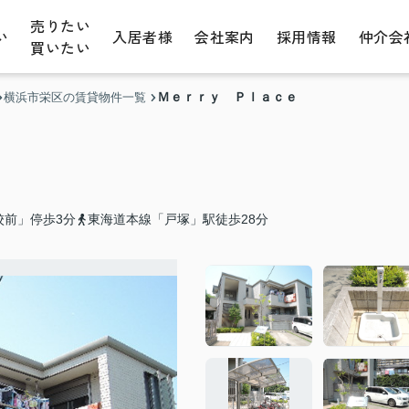
売りたい
い
入居者様
会社案内
採用情報
仲介会
買いたい
Ｍｅｒｒｙ Ｐｌａｃｅ
横浜市栄区の賃貸物件一覧
校前」停歩3分
東海道本線「戸塚」駅徒歩28分