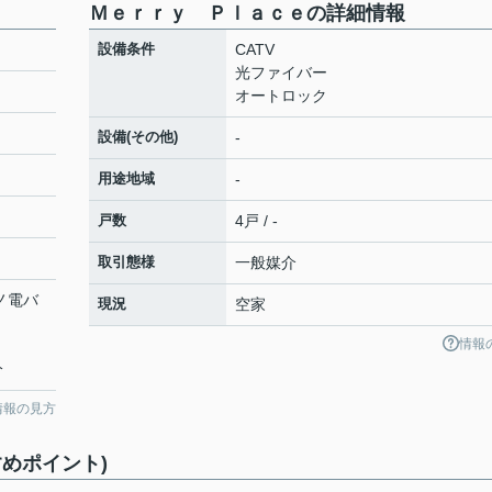
Ｍｅｒｒｙ Ｐｌａｃｅの詳細情報
設備条件
CATV
光ファイバー
オートロック
設備(その他)
-
用途地域
-
戸数
4戸 / -
取引態様
一般媒介
江ノ電バ
現況
空家
情報
分
情報の見方
めポイント)