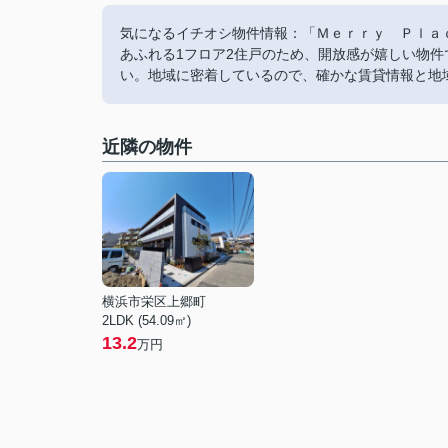
気になるイチオシ物件情報：「Ｍｅｒｒｙ Ｐｌａ
あふれる1フロア2住戸のため、開放感が嬉しい物
い。地域に密着しているので、確かな賃貸情報と地
近隣の物件
横浜市栄区上郷町
2LDK (54.09㎡)
13.2
万円