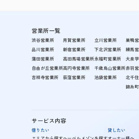
営業所一覧
渋谷営業所
用賀営業所
立川営業所
巣鴨
品川営業所
新宿営業所
下北沢営業所
練馬
蒲田営業所
高田馬場営業所
永福町営業所
大泉
自由が丘営業所
高円寺営業所
千歳烏山営業所
赤羽
吉祥寺営業所
荻窪営業所
池袋営業所
北千
錦糸
サービス内容
借りたい
貸したい
エリアから探す
ヘーベルメゾンを探す
オーナー様へ