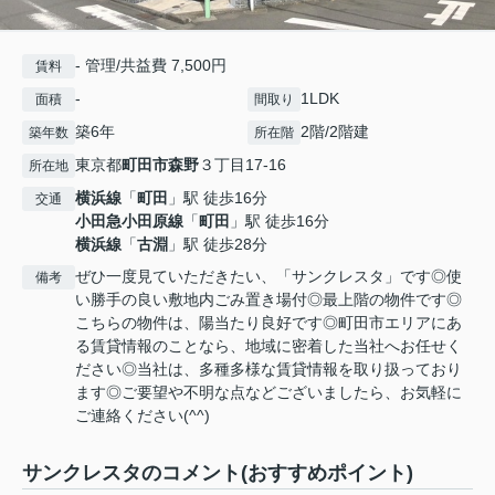
- 管理/共益費 7,500円
賃料
-
1LDK
面積
間取り
築6年
2階/2階建
築年数
所在階
東京都
町田市
森野
３丁目17-16
所在地
横浜線
「
町田
」駅 徒歩16分
交通
小田急小田原線
「
町田
」駅 徒歩16分
横浜線
「
古淵
」駅 徒歩28分
ぜひ一度見ていただきたい、「サンクレスタ」です◎使
備考
い勝手の良い敷地内ごみ置き場付◎最上階の物件です◎
こちらの物件は、陽当たり良好です◎町田市エリアにあ
る賃貸情報のことなら、地域に密着した当社へお任せく
ださい◎当社は、多種多様な賃貸情報を取り扱っており
ます◎ご要望や不明な点などございましたら、お気軽に
ご連絡ください(^^)
サンクレスタのコメント(おすすめポイント)