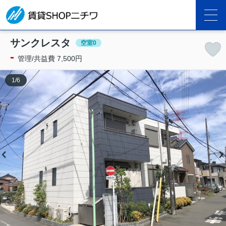
サンクレスタ
空室0
-
管理/共益費 7,500円
1
/
6