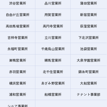
渋谷営業所
品川営業所
蒲田営業所
自由が丘営業所
用賀営業所
新宿営業所
高田馬場営業所
高円寺営業所
荻窪営業所
吉祥寺営業所
立川営業所
下北沢営業所
永福町営業所
千歳烏山営業所
池袋営業所
巣鴨営業所
練馬営業所
大泉学園営業所
赤羽営業所
北千住営業所
錦糸町営業所
横浜営業所
あざみ野営業所
大船営業所
浦和営業所
船橋営業所
テナント事業部
シニア事業部