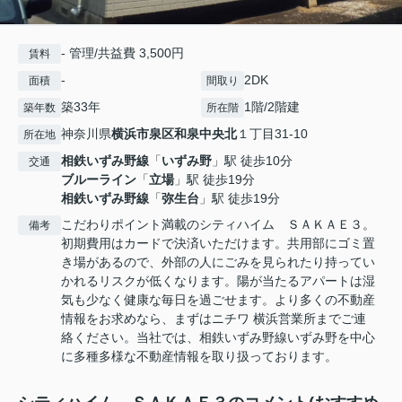
- 管理/共益費 3,500円
賃料
-
2DK
面積
間取り
築33年
1階/2階建
築年数
所在階
神奈川県
横浜市泉区
和泉中央北
１丁目31-10
所在地
相鉄いずみ野線
「
いずみ野
」駅 徒歩10分
交通
ブルーライン
「
立場
」駅 徒歩19分
相鉄いずみ野線
「
弥生台
」駅 徒歩19分
こだわりポイント満載のシティハイム ＳＡＫＡＥ３。
備考
初期費用はカードで決済いただけます。共用部にゴミ置
き場があるので、外部の人にごみを見られたり持ってい
かれるリスクが低くなります。陽が当たるアパートは湿
気も少なく健康な毎日を過ごせます。より多くの不動産
情報をお求めなら、まずはニチワ 横浜営業所までご連
絡ください。当社では、相鉄いずみ野線いずみ野を中心
に多種多様な不動産情報を取り扱っております。