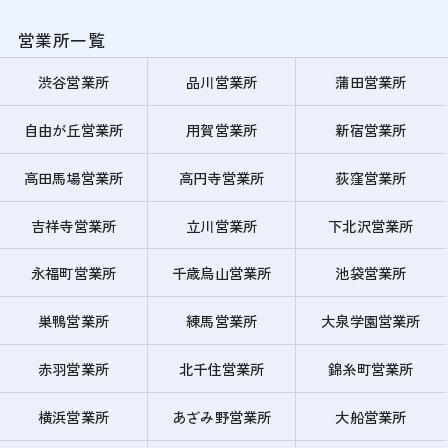
営業所一覧
渋谷営業所
品川営業所
蒲田営業所
自由が丘営業所
用賀営業所
新宿営業所
高田馬場営業所
高円寺営業所
荻窪営業所
吉祥寺営業所
立川営業所
下北沢営業所
永福町営業所
千歳烏山営業所
池袋営業所
巣鴨営業所
練馬営業所
大泉学園営業所
赤羽営業所
北千住営業所
錦糸町営業所
横浜営業所
あざみ野営業所
大船営業所