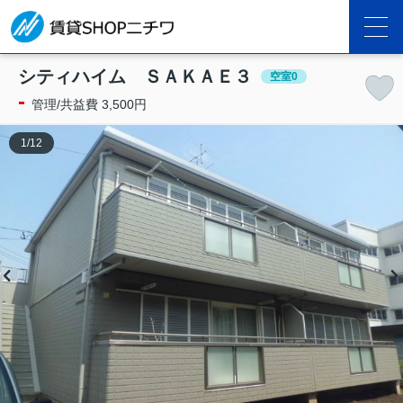
シティハイム ＳＡＫＡＥ３
空室0
-
管理/共益費 3,500円
1
/
12