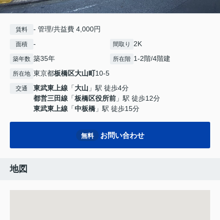
- 管理/共益費 4,000円
賃料
-
2K
面積
間取り
築35年
1-2階/4階建
築年数
所在階
東京都
板橋区
大山町
10-5
所在地
東武東上線
「
大山
」駅 徒歩4分
交通
都営三田線
「
板橋区役所前
」駅 徒歩12分
東武東上線
「
中板橋
」駅 徒歩15分
お問い合わせ
無料
地図