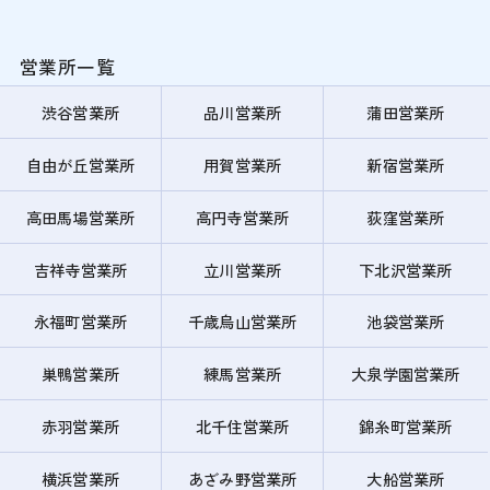
営業所一覧
渋谷営業所
品川営業所
蒲田営業所
自由が丘営業所
用賀営業所
新宿営業所
高田馬場営業所
高円寺営業所
荻窪営業所
吉祥寺営業所
立川営業所
下北沢営業所
永福町営業所
千歳烏山営業所
池袋営業所
巣鴨営業所
練馬営業所
大泉学園営業所
赤羽営業所
北千住営業所
錦糸町営業所
横浜営業所
あざみ野営業所
大船営業所