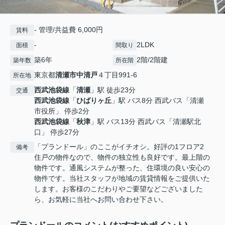
- 管理/共益費 6,000円
賃料
-
2LDK
面積
間取り
築6年
2階/2階建
築年数
所在階
東京都
清瀬市
中清戸
４丁目991-6
所在地
西武池袋線
「
清瀬
」駅 徒歩23分
交通
西武池袋線
「
ひばりヶ丘
」駅 バス8分 西武バス「清瀬
市役所」 停歩2分
西武池袋線
「
秋津
」駅 バス13分 西武バス「清瀬駅北
口」 停歩27分
「プランドール」のここがイチオシ。好評の1フロア2
備考
住戸の物件なので、物件の独立性も良好です。最上階の
物件です。通風システムが整った、住環境の良い安心の
物件です。当社スタッフが地域の賃貸情報をご提供いた
します。お客様のこだわりやご要望などございました
ら、お気軽に当社へお問い合わせ下さい。