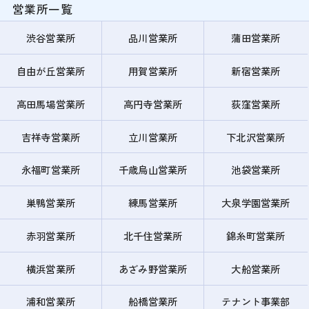
営業所一覧
渋谷営業所
品川営業所
蒲田営業所
自由が丘営業所
用賀営業所
新宿営業所
高田馬場営業所
高円寺営業所
荻窪営業所
吉祥寺営業所
立川営業所
下北沢営業所
永福町営業所
千歳烏山営業所
池袋営業所
巣鴨営業所
練馬営業所
大泉学園営業所
赤羽営業所
北千住営業所
錦糸町営業所
横浜営業所
あざみ野営業所
大船営業所
浦和営業所
船橋営業所
テナント事業部