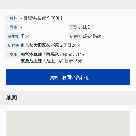
- 管理/共益費 9,000円
賃料
-
1LDK
面積
間取り
予定
1階/4階建
築年数
所在階
東京都
大田区
久が原
２丁目24-4
所在地
都営浅草線
「
西馬込
」駅 徒歩14分
交通
東急池上線
「
池上
」駅 徒歩18分
お問い合わせ
無料
地図