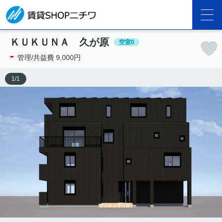
ＫＵＫＵＮＡ 久が原
空室0
-
管理/共益費 9,000円
1
/
1