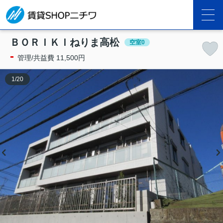
ＢＯＲＩＫＩねりま高松
空室0
-
管理/共益費 11,500円
1
/
20