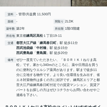
- 管理/共益費 11,500円
賃料
-
2LDK
面積
間取り
築2年
1階/3階建
築年数
所在階
東京都
練馬区
高松
１丁目19-11
所在地
都営大江戸線
「
練馬春日町
」駅 徒歩11分
交通
西武池袋線
「
中村橋
」駅 徒歩15分
西武豊島線
「
豊島園
」駅 徒歩20分
ぜひ一度見ていただきたい、「ＢＯＲＩＫＩねりま高
備考
松」です。家から340mのところに、薬や日用品を買う
のに便利なウエルシア薬局があります。駅まで徒歩11
分に立地する物件です。より良い住環境を生み出す、省
エネ対策物件は多くの方に好評です。練馬区エリアと都
営大江戸線練馬春日町付近での賃貸マンション、賃貸ア
パートをお探しの方はぜひコチラからお問い合わせやご
連絡を下さい。