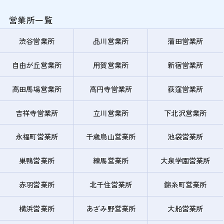
営業所一覧
渋谷営業所
品川営業所
蒲田営業所
自由が丘営業所
用賀営業所
新宿営業所
高田馬場営業所
高円寺営業所
荻窪営業所
吉祥寺営業所
立川営業所
下北沢営業所
永福町営業所
千歳烏山営業所
池袋営業所
巣鴨営業所
練馬営業所
大泉学園営業所
赤羽営業所
北千住営業所
錦糸町営業所
横浜営業所
あざみ野営業所
大船営業所