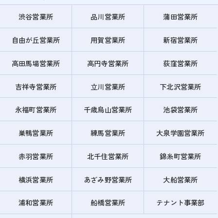
渋谷営業所
品川営業所
蒲田営業所
自由が丘営業所
用賀営業所
新宿営業所
高田馬場営業所
高円寺営業所
荻窪営業所
吉祥寺営業所
立川営業所
下北沢営業所
永福町営業所
千歳烏山営業所
池袋営業所
巣鴨営業所
練馬営業所
大泉学園営業所
赤羽営業所
北千住営業所
錦糸町営業所
横浜営業所
あざみ野営業所
大船営業所
浦和営業所
船橋営業所
テナント事業部