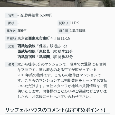
- 管理/共益費 5,500円
賃料
-
1LDK
面積
間取り
築6年
1階/2階建
築年数
所在階
東京都
西東京市
東町
４丁目11-15
所在地
西武池袋線
「
保谷
」駅 徒歩6分
交通
西武新宿線
「
東伏見
」駅 徒歩21分
西武新宿線
「
武蔵関
」駅 徒歩33分
駅から徒歩6分のマンションで、電車での通勤にも便利
備考
な立地です。落ち着きのある空間が広がっている、
2019年築の物件です。こちらの物件はマンションで
す。こちらのマンションでは初期費用をカードでお支払
いいただけます。当社スタッフが地域の賃貸情報をご提
供いたします。お客様のこだわりやご要望などございま
したら、お気軽に当社へお問い合わせ下さい。
リッフェルハウスのコメント(おすすめポイント)