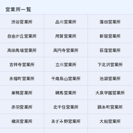
営業所一覧
渋谷営業所
品川営業所
蒲田営業所
自由が丘営業所
用賀営業所
新宿営業所
高田馬場営業所
高円寺営業所
荻窪営業所
吉祥寺営業所
立川営業所
下北沢営業所
永福町営業所
千歳烏山営業所
池袋営業所
巣鴨営業所
練馬営業所
大泉学園営業所
赤羽営業所
北千住営業所
錦糸町営業所
横浜営業所
あざみ野営業所
大船営業所