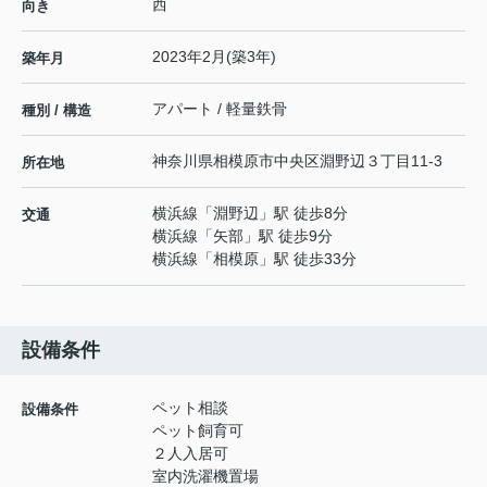
西
向き
2023年2月(築3年)
築年月
アパート / 軽量鉄骨
種別 / 構造
神奈川県
相模原市中央区
淵野辺
３丁目11-3
所在地
横浜線
「
淵野辺
」駅 徒歩8分
交通
横浜線
「
矢部
」駅 徒歩9分
横浜線
「
相模原
」駅 徒歩33分
設備条件
ペット相談
設備条件
ペット飼育可
２人入居可
室内洗濯機置場