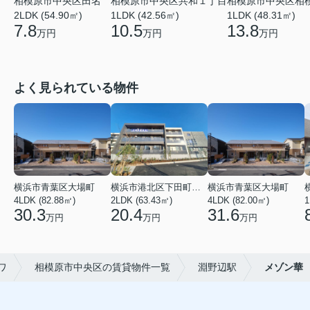
相模原市中央区共和１丁目
相模原市中央区相
相模原市中央区田名
1LDK (42.56㎡)
1LDK (48.31㎡)
2LDK (54.90㎡)
10.5
13.8
7.8
万円
万円
万円
よく見られている物件
横浜市青葉区大場町
横浜市港北区下田町２丁目
横浜市青葉区大場町
4LDK (82.88㎡)
2LDK (63.43㎡)
4LDK (82.00㎡)
1
30.3
20.4
31.6
万円
万円
万円
ワ
相模原市中央区の賃貸物件一覧
淵野辺駅
メゾン華