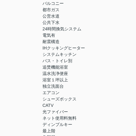
バルコニー
都市ガス
公営水道
公共下水
24時間換気システム
電気有
耐震構造
IHクッキングヒーター
システムキッチン
バス・トイレ別
追焚機能浴室
温水洗浄便座
浴室１坪以上
独立洗面台
エアコン
シューズボックス
CATV
光ファイバー
ネット使用料無料
ディンプルキー
最上階