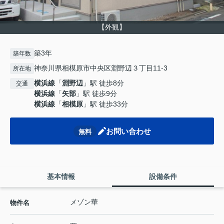
【外観】
築3年
築年数
神奈川県相模原市中央区淵野辺３丁目11-3
所在地
横浜線
「
淵野辺
」駅 徒歩8分
交通
横浜線
「
矢部
」駅 徒歩9分
横浜線
「
相模原
」駅 徒歩33分
お問い合わせ
無料
基本情報
設備条件
メゾン華
物件名