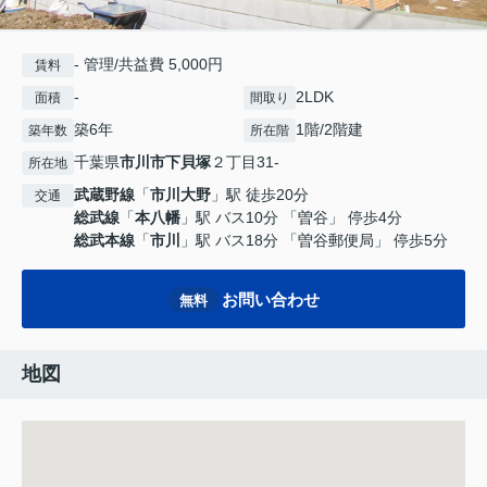
- 管理/共益費 5,000円
賃料
-
2LDK
面積
間取り
築6年
1階/2階建
築年数
所在階
千葉県
市川市
下貝塚
２丁目31-
所在地
武蔵野線
「
市川大野
」駅 徒歩20分
交通
総武線
「
本八幡
」駅 バス10分 「曽谷」 停歩4分
総武本線
「
市川
」駅 バス18分 「曽谷郵便局」 停歩5分
お問い合わせ
無料
地図