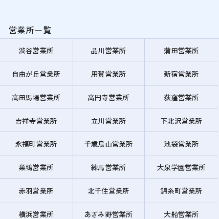
営業所一覧
渋谷営業所
品川営業所
蒲田営業所
自由が丘営業所
用賀営業所
新宿営業所
高田馬場営業所
高円寺営業所
荻窪営業所
吉祥寺営業所
立川営業所
下北沢営業所
永福町営業所
千歳烏山営業所
池袋営業所
巣鴨営業所
練馬営業所
大泉学園営業所
赤羽営業所
北千住営業所
錦糸町営業所
横浜営業所
あざみ野営業所
大船営業所