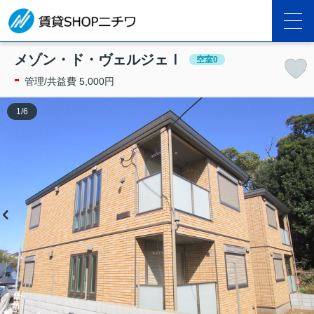
メゾン・ド・ヴェルジェⅠ
空室0
-
管理/共益費 5,000円
1
/
6