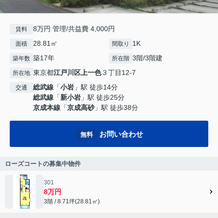
8万円 管理/共益費 4,000円
賃料
28.81㎡
1K
面積
間取り
築17年
3階/3階建
築年数
所在階
東京都
江戸川区
上一色
３丁目12-7
所在地
総武線
「
小岩
」駅 徒歩14分
交通
総武線
「
新小岩
」駅 徒歩25分
京成本線
「
京成高砂
」駅 徒歩38分
お問い合わせ
無料
ローズコートの募集中物件
301
8万円
3階 / 8.71坪(28.81㎡)