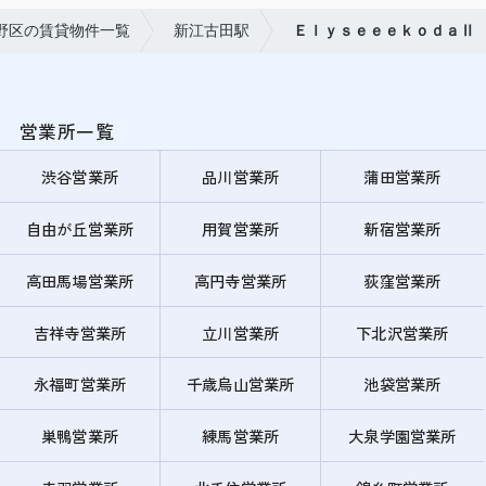
野区の賃貸物件一覧
新江古田駅
ＥｌｙｓｅｅｅｋｏｄａⅡ
営業所一覧
渋谷営業所
品川営業所
蒲田営業所
自由が丘営業所
用賀営業所
新宿営業所
高田馬場営業所
高円寺営業所
荻窪営業所
吉祥寺営業所
立川営業所
下北沢営業所
永福町営業所
千歳烏山営業所
池袋営業所
巣鴨営業所
練馬営業所
大泉学園営業所