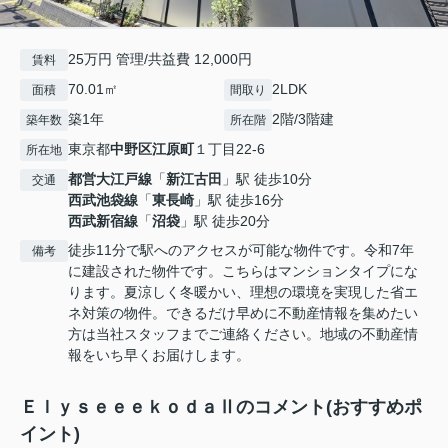
25万円 管理/共益費 12,000円
賃料
70.01㎡
2LDK
面積
間取り
築1年
2階/3階建
築年数
所在階
東京都
中野区
江原町
１丁目22-6
所在地
都営大江戸線
「
新江古田
」駅 徒歩10分
交通
西武池袋線
「
東長崎
」駅 徒歩16分
西武新宿線
「
沼袋
」駅 徒歩20分
徒歩11分で駅へのアクセスが可能な物件です。令和7年
備考
に建設された物件です。こちらはマンションタイプにな
ります。夏涼しく冬暖かい、理想の環境を実現した省エ
ネ対策の物件。できるだけ早めに不動産情報を集めたい
方は当社スタッフまでご連絡ください。地域の不動産情
報をいち早くお届けします。
ＥｌｙｓｅｅｅｋｏｄａⅡのコメント(おすすめポ
イント)