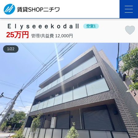
ＥｌｙｓｅｅｅｋｏｄａⅡ
空室1
25万円
管理/共益費 12,000円
1
/
22