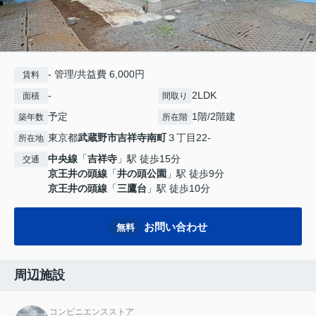
- 管理/共益費 6,000円
賃料
-
2LDK
面積
間取り
予定
1階/2階建
築年数
所在階
東京都
武蔵野市
吉祥寺南町
３丁目22-
所在地
中央線
「
吉祥寺
」駅 徒歩15分
交通
京王井の頭線
「
井の頭公園
」駅 徒歩9分
京王井の頭線
「
三鷹台
」駅 徒歩10分
お問い合わせ
無料
周辺施設
コンビニエンスストア