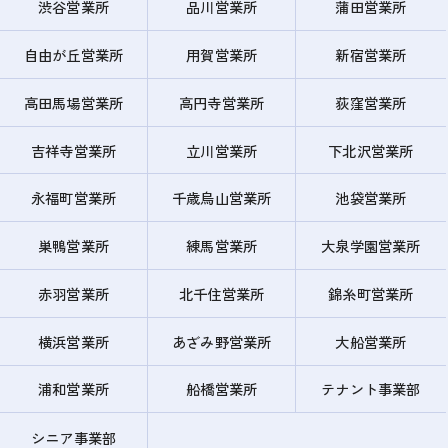
渋谷営業所
品川営業所
蒲田営業所
自由が丘営業所
用賀営業所
新宿営業所
高田馬場営業所
高円寺営業所
荻窪営業所
吉祥寺営業所
立川営業所
下北沢営業所
永福町営業所
千歳烏山営業所
池袋営業所
巣鴨営業所
練馬営業所
大泉学園営業所
赤羽営業所
北千住営業所
錦糸町営業所
横浜営業所
あざみ野営業所
大船営業所
浦和営業所
船橋営業所
テナント事業部
シニア事業部