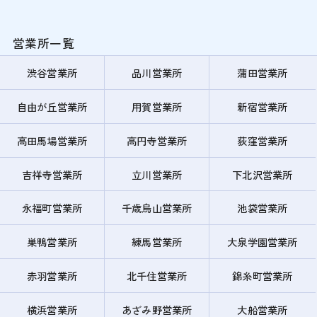
営業所一覧
渋谷営業所
品川営業所
蒲田営業所
自由が丘営業所
用賀営業所
新宿営業所
高田馬場営業所
高円寺営業所
荻窪営業所
吉祥寺営業所
立川営業所
下北沢営業所
永福町営業所
千歳烏山営業所
池袋営業所
巣鴨営業所
練馬営業所
大泉学園営業所
赤羽営業所
北千住営業所
錦糸町営業所
横浜営業所
あざみ野営業所
大船営業所