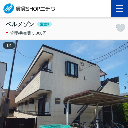
ベルメゾン
空室0
-
管理/共益費 5,000円
1
/
4