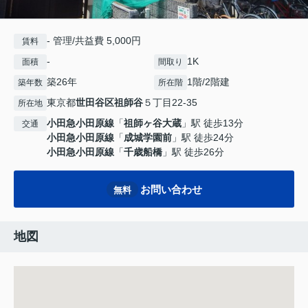
- 管理/共益費 5,000円
賃料
-
1K
面積
間取り
築26年
1階/2階建
築年数
所在階
東京都
世田谷区
祖師谷
５丁目22-35
所在地
小田急小田原線
「
祖師ヶ谷大蔵
」駅 徒歩13分
交通
小田急小田原線
「
成城学園前
」駅 徒歩24分
小田急小田原線
「
千歳船橋
」駅 徒歩26分
お問い合わせ
無料
地図