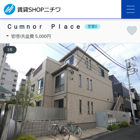
Ｃｕｍｎｏｒ Ｐｌａｃｅ
空室0
-
管理/共益費 5,000円
1
/
6