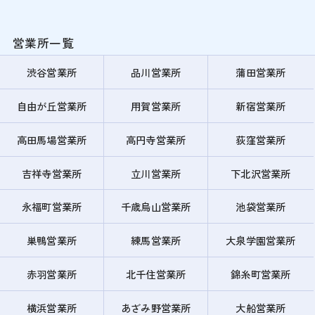
営業所一覧
渋谷営業所
品川営業所
蒲田営業所
自由が丘営業所
用賀営業所
新宿営業所
高田馬場営業所
高円寺営業所
荻窪営業所
吉祥寺営業所
立川営業所
下北沢営業所
永福町営業所
千歳烏山営業所
池袋営業所
巣鴨営業所
練馬営業所
大泉学園営業所
赤羽営業所
北千住営業所
錦糸町営業所
横浜営業所
あざみ野営業所
大船営業所