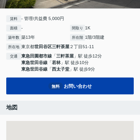
- 管理/共益費 5,000円
賃料
-
1K
面積
間取り
築13年
1階/3階建
築年数
所在階
東京都
世田谷区
三軒茶屋
２丁目51-11
所在地
東急田園都市線
「
三軒茶屋
」駅 徒歩12分
交通
東急世田谷線
「
若林
」駅 徒歩10分
東急世田谷線
「
西太子堂
」駅 徒歩9分
お問い合わせ
無料
地図