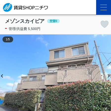
メゾンスカイピア
空室0
-
管理/共益費 5,500円
1
/
5