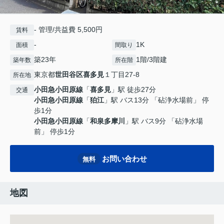
- 管理/共益費 5,500円
賃料
-
1K
面積
間取り
築23年
1階/3階建
築年数
所在階
東京都
世田谷区
喜多見
１丁目27-8
所在地
小田急小田原線
「
喜多見
」駅 徒歩27分
交通
小田急小田原線
「
狛江
」駅 バス13分 「砧浄水場前」 停
歩1分
小田急小田原線
「
和泉多摩川
」駅 バス9分 「砧浄水場
前」 停歩1分
お問い合わせ
無料
地図