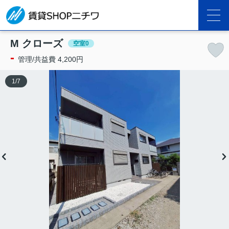
M クローズ
空室0
-
管理/共益費 4,200円
1
/
7