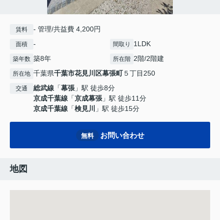
- 管理/共益費 4,200円
賃料
-
1LDK
面積
間取り
築8年
2階/2階建
築年数
所在階
千葉県
千葉市花見川区
幕張町
５丁目250
所在地
総武線
「
幕張
」駅 徒歩8分
交通
京成千葉線
「
京成幕張
」駅 徒歩11分
京成千葉線
「
検見川
」駅 徒歩15分
お問い合わせ
無料
地図