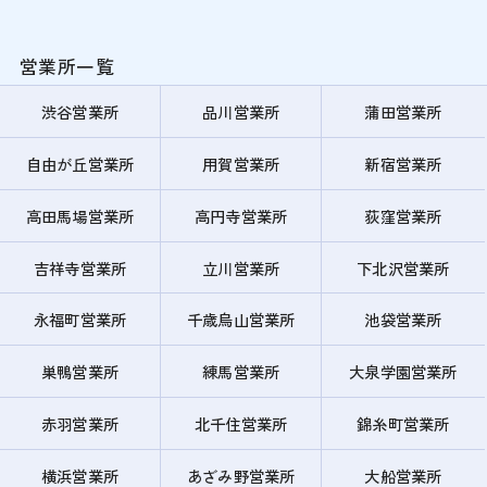
営業所一覧
渋谷営業所
品川営業所
蒲田営業所
自由が丘営業所
用賀営業所
新宿営業所
高田馬場営業所
高円寺営業所
荻窪営業所
吉祥寺営業所
立川営業所
下北沢営業所
永福町営業所
千歳烏山営業所
池袋営業所
巣鴨営業所
練馬営業所
大泉学園営業所
赤羽営業所
北千住営業所
錦糸町営業所
横浜営業所
あざみ野営業所
大船営業所