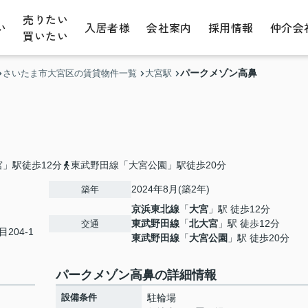
売りたい
い
入居者様
会社案内
採用情報
仲介会
買いたい
パークメゾン高鼻
さいたま市大宮区の賃貸物件一覧
大宮駅
」駅徒歩12分
東武野田線「大宮公園」駅徒歩20分
2024年8月(築2年)
築年
京浜東北線
「
大宮
」駅 徒歩12分
東武野田線
「
北大宮
」駅 徒歩12分
交通
204-1
東武野田線
「
大宮公園
」駅 徒歩20分
パークメゾン高鼻の詳細情報
設備条件
駐輪場