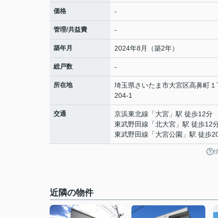
価格
-
管理/共益費
-
築年月
2024年8月（築2年）
総戸数
-
所在地
埼玉県
さいたま市大宮区
高鼻町
１
204-1
交通
京浜東北線
「
大宮
」駅 徒歩12分
東武野田線
「
北大宮
」駅 徒歩12
東武野田線
「
大宮公園
」駅 徒歩2
近隣の物件