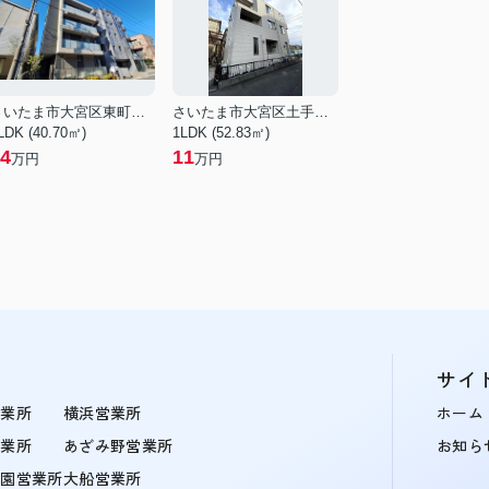
さいたま市大宮区東町２丁目
さいたま市大宮区土手町１丁目
LDK (40.70㎡)
1LDK (52.83㎡)
4
11
万円
万円
サイ
営業所
横浜営業所
ホーム
営業所
あざみ野営業所
お知ら
学園営業所
大船営業所