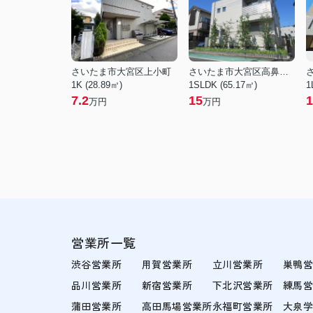
さいたま市大宮区上小町
さいたま市大宮区高鼻町１丁目
1K (28.89㎡)
1SLDK (65.17㎡)
1
7.2
15
1
万円
万円
営業所一覧
渋谷営業所
用賀営業所
立川営業所
巣鴨
品川営業所
新宿営業所
下北沢営業所
練馬
蒲田営業所
高田馬場営業所
永福町営業所
大泉