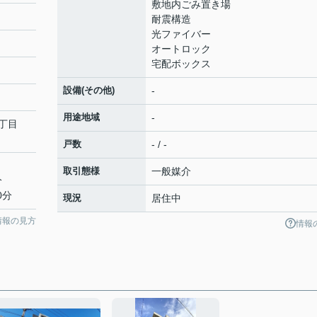
敷地内ごみ置き場
耐震構造
光ファイバー
オートロック
宅配ボックス
設備(その他)
-
用途地域
-
丁目
戸数
- / -
取引態様
一般媒介
分
0分
現況
居住中
情報の見方
情報