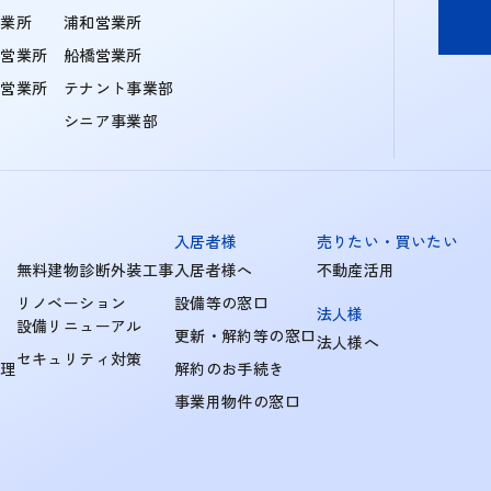
営業所
浦和営業所
住営業所
船橋営業所
町営業所
テナント事業部
シニア事業部
入居者様
売りたい・買いたい
無料建物診断外装工事
入居者様へ
不動産活用
リノベーション
設備等の窓口
法人様
設備リニューアル
更新・解約等の窓口
法人様へ
セキュリティ対策
管理
解約のお手続き
事業用物件の窓口