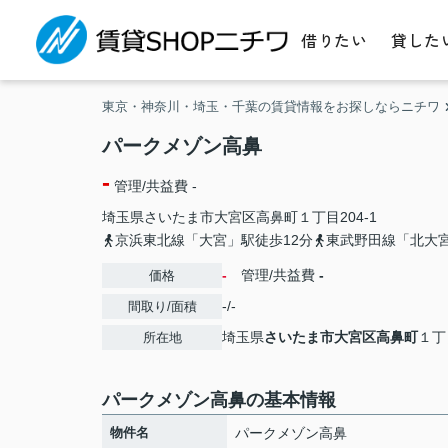
借りたい
貸した
東京・神奈川・埼玉・千葉の賃貸情報をお探しならニチワ
パークメゾン高鼻
-
管理/共益費 -
埼玉県
さいたま市大宮区
高鼻町
１丁目204-1
京浜東北線「大宮」駅徒歩12分
東武野田線「北大宮
-
管理/共益費
-
価格
-/-
間取り/面積
埼玉県
さいたま市大宮区
高鼻町
１丁目
所在地
パークメゾン高鼻の基本情報
物件名
パークメゾン高鼻