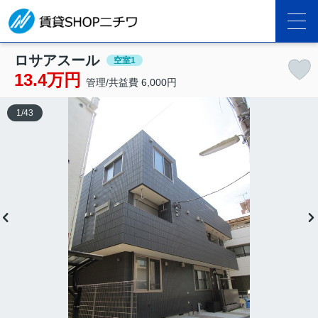
ロサアスール
空室1
13.4万円
管理/共益費 6,000円
1
/
43