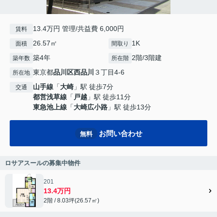
13.4万円 管理/共益費 6,000円
賃料
26.57㎡
1K
面積
間取り
築4年
2階/3階建
築年数
所在階
東京都
品川区
西品川
３丁目4-6
所在地
山手線
「
大崎
」駅 徒歩7分
交通
都営浅草線
「
戸越
」駅 徒歩11分
東急池上線
「
大崎広小路
」駅 徒歩13分
お問い合わせ
無料
ロサアスールの募集中物件
201
13.4万円
2階 / 8.03坪(26.57㎡)