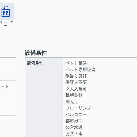
エレベータ
ー
設備条件
設備条件
ペット相談
ペット専用設備
陽当り良好
保証人不要
リート
２人入居可
眺望良好
法人可
フローリング
バルコニー
都市ガス
公営水道
公共下水