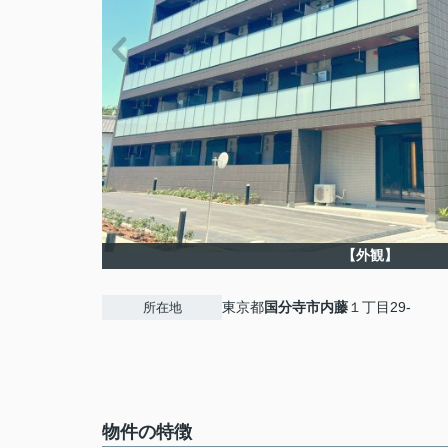
【外観】
東京都
国分寺市
内藤
１丁目29-
所在地
物件の特徴