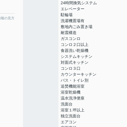
24時間換気システム
エレベーター
駐輪場
情報の見方
洗濯機置場有
敷地内ごみ置き場
耐震構造
ガスコンロ
コンロ２口以上
食器洗い乾燥機
システムキッチン
対面式キッチン
コンロ３口
カウンターキッチン
バス・トイレ別
追焚機能浴室
浴室乾燥機
温水洗浄便座
洗面台
浴室１坪以上
独立洗面台
エアコン