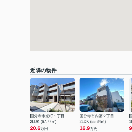
近隣の物件
国分寺市光町１丁目
国分寺市内藤２丁目
2LDK (67.77㎡)
2LDK (55.84㎡)
1
20.6
16.9
9
万円
万円