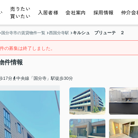
売りたい
い
入居者様
会社案内
採用情報
仲介会
買いたい
キルシュ ブリューテ ２
国分寺市の賃貸物件一覧
西国分寺駅
件の募集は終了しました。
物件情報
歩17分
中央線「国分寺」駅徒歩30分