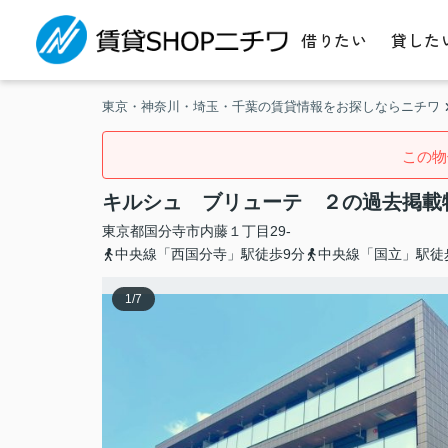
借りたい
貸した
東京・神奈川・埼玉・千葉の賃貸情報をお探しならニチワ
この物
キルシュ ブリューテ ２の過去掲載
東京都
国分寺市
内藤
１丁目29-
中央線「西国分寺」駅徒歩9分
中央線「国立」駅徒
1
/
7