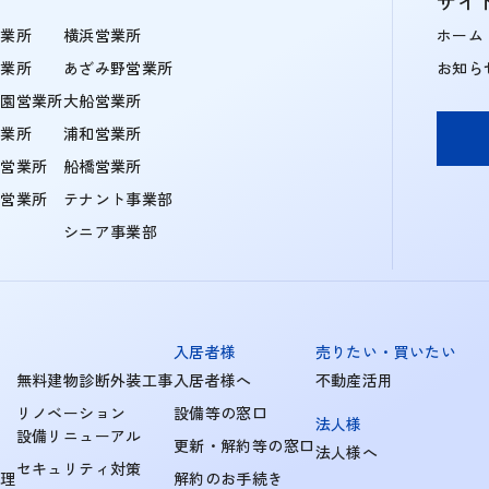
サイ
営業所
横浜営業所
ホーム
営業所
あざみ野営業所
お知ら
学園営業所
大船営業所
営業所
浦和営業所
住営業所
船橋営業所
町営業所
テナント事業部
シニア事業部
入居者様
売りたい・買いたい
無料建物診断外装工事
入居者様へ
不動産活用
リノベーション
設備等の窓口
法人様
設備リニューアル
更新・解約等の窓口
法人様へ
セキュリティ対策
管理
解約のお手続き