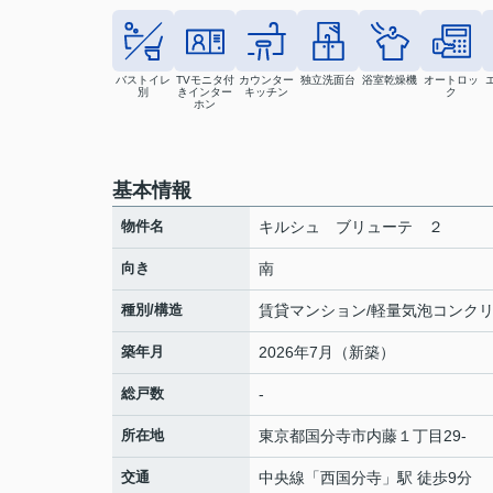
バストイレ
TVモニタ付
カウンター
独立洗面台
浴室乾燥機
オートロッ
別
きインター
キッチン
ク
ホン
基本情報
物件名
キルシュ ブリューテ ２
向き
南
種別/構造
賃貸マンション/軽量気泡コンク
築年月
2026年7月（新築）
総戸数
-
所在地
東京都
国分寺市
内藤
１丁目29-
交通
中央線
「
西国分寺
」駅 徒歩9分