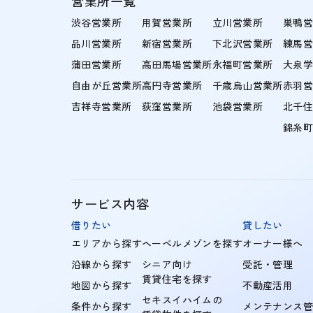
営業所一覧
渋谷営業所
用賀営業所
立川営業所
巣鴨
品川営業所
新宿営業所
下北沢営業所
練馬
蒲田営業所
高田馬場営業所
永福町営業所
大泉
自由が丘営業所
高円寺営業所
千歳烏山営業所
赤羽
吉祥寺営業所
荻窪営業所
池袋営業所
北千
錦糸
サービス内容
借りたい
貸したい
エリアから探す
ヘーベルメゾンを探す
オーナー様へ
沿線から探す
シニア向け
受託・管理
賃貸住宅を探す
地図から探す
不動産活用
セキスイハイムの
条件から探す
メンテナンス