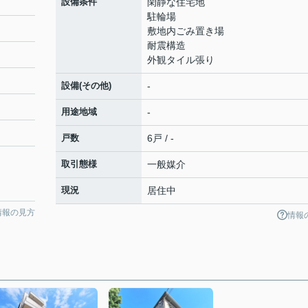
設備条件
閑静な住宅地
駐輪場
敷地内ごみ置き場
耐震構造
外観タイル張り
設備(その他)
-
用途地域
-
戸数
6戸 / -
取引態様
一般媒介
現況
居住中
情報の見方
情報