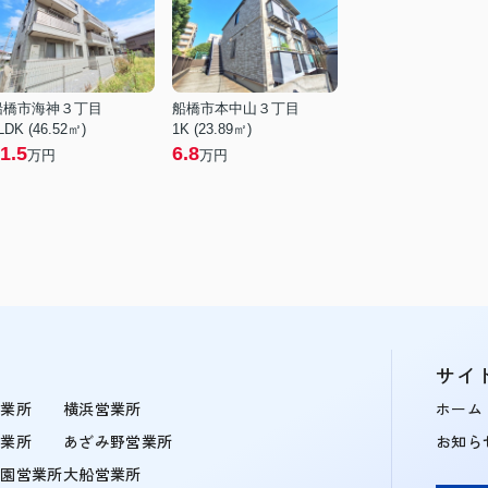
船橋市海神３丁目
船橋市本中山３丁目
LDK (46.52㎡)
1K (23.89㎡)
1.5
6.8
万円
万円
サイ
営業所
横浜営業所
ホーム
営業所
あざみ野営業所
お知ら
学園営業所
大船営業所