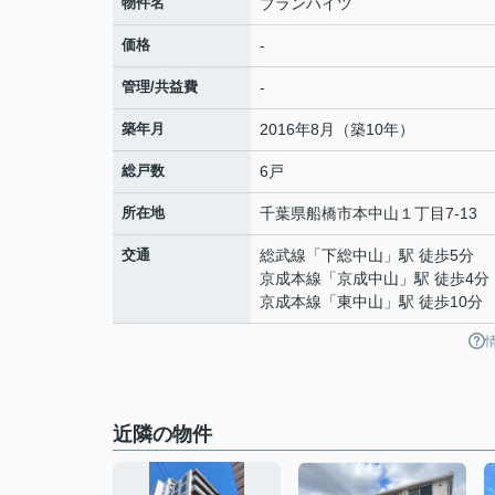
物件名
ブランハイツ
価格
-
管理/共益費
-
築年月
2016年8月（築10年）
総戸数
6戸
所在地
千葉県
船橋市
本中山
１丁目7-13
交通
総武線
「
下総中山
」駅 徒歩5分
京成本線
「
京成中山
」駅 徒歩4分
京成本線
「
東中山
」駅 徒歩10分
近隣の物件