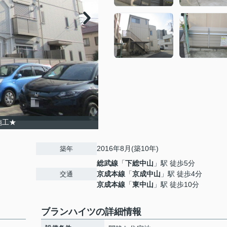
施工★
2016年8月(築10年)
築年
総武線
「
下総中山
」駅 徒歩5分
京成本線
「
京成中山
」駅 徒歩4分
交通
京成本線
「
東中山
」駅 徒歩10分
ブランハイツの詳細情報