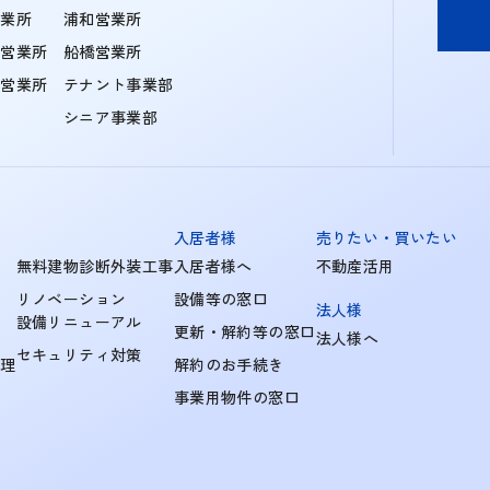
営業所
浦和営業所
住営業所
船橋営業所
町営業所
テナント事業部
シニア事業部
入居者様
売りたい・買いたい
無料建物診断外装工事
入居者様へ
不動産活用
リノベーション
設備等の窓口
法人様
設備リニューアル
更新・解約等の窓口
法人様へ
セキュリティ対策
管理
解約のお手続き
事業用物件の窓口