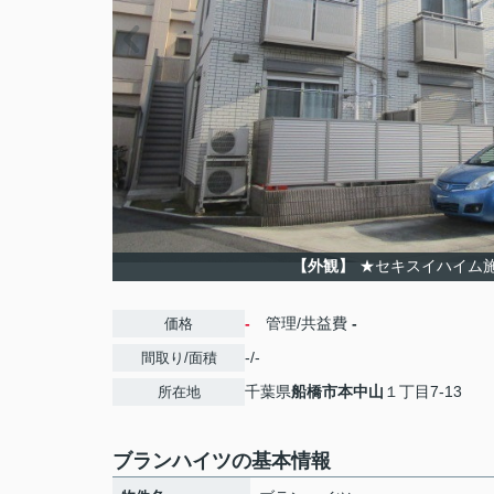
【外観】
★セキスイハイム
-
管理/共益費
-
価格
-/-
間取り/面積
千葉県
船橋市
本中山
１丁目7-13
所在地
ブランハイツの基本情報