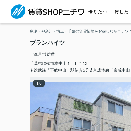
借りたい
貸した
東京・神奈川・埼玉・千葉の賃貸情報をお探しならニチワ
ブランハイツ
-
管理/共益費 -
千葉県
船橋市
本中山
１丁目7-13
総武線「下総中山」駅徒歩5分
京成本線「京成中山
1
/
6