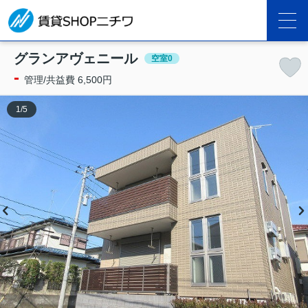
グランアヴェニール
空室0
-
管理/共益費 6,500円
1
/
5