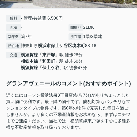
- 管理/共益費 6,500円
賃料
-
2LDK
面積
間取り
築7年
1階/2階建
築年数
所在階
神奈川県
横浜市保土ケ谷区
境木町
88-16
所在地
横須賀線
「
東戸塚
」駅 徒歩28分
交通
相鉄本線
「
和田町
」駅 徒歩50分
横須賀線
「
保土ケ谷
」駅 徒歩47分
グランアヴェニールのコメント(おすすめポイント)
近くにはローソン横浜法泉3丁目店(徒歩7分)がありちょっとした
買い物に便利です。最上階の物件です。防犯対策もバッチリなマ
ンションタイプの物件です。築6年の物件で充実した毎日を過ご
しませんか。より多くの不動産情報をお求めなら、まずはニチワ
までご連絡ください。当社では、横須賀線東戸塚を中心に多種多
様な不動産情報を取り扱っております。