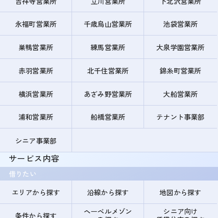
吉祥寺営業所
立川営業所
下北沢営業所
永福町営業所
千歳烏山営業所
池袋営業所
巣鴨営業所
練馬営業所
大泉学園営業所
赤羽営業所
北千住営業所
錦糸町営業所
横浜営業所
あざみ野営業所
大船営業所
浦和営業所
船橋営業所
テナント事業部
シニア事業部
サービス内容
借りたい
エリアから探す
沿線から探す
地図から探す
ヘーベルメゾン
シニア向け
条件から探す