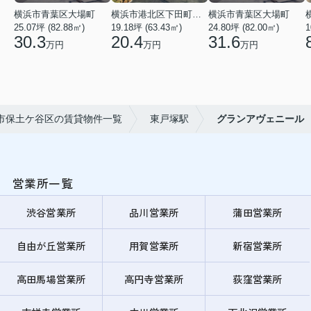
横浜市青葉区大場町
横浜市港北区下田町２丁目
横浜市青葉区大場町
25.07坪 (82.88㎡)
19.18坪 (63.43㎡)
24.80坪 (82.00㎡)
1
30.3
20.4
31.6
万円
万円
万円
市保土ケ谷区の賃貸物件一覧
東戸塚駅
グランアヴェニール
営業所一覧
渋谷営業所
品川営業所
蒲田営業所
自由が丘営業所
用賀営業所
新宿営業所
高田馬場営業所
高円寺営業所
荻窪営業所