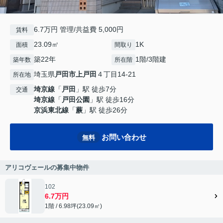
6.7万円 管理/共益費 5,000円
賃料
23.09㎡
1K
面積
間取り
築22年
1階/3階建
築年数
所在階
埼玉県
戸田市
上戸田
４丁目14-21
所在地
埼京線
「
戸田
」駅 徒歩7分
交通
埼京線
「
戸田公園
」駅 徒歩16分
京浜東北線
「
蕨
」駅 徒歩26分
お問い合わせ
無料
アリコヴェールの募集中物件
102
6.7万円
1階 / 6.98坪(23.09㎡)