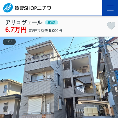
アリコヴェール
空室1
6.7万円
管理/共益費 5,000円
1
/
28