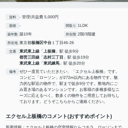
- 管理/共益費 5,000円
賃料
-
1LDK
面積
間取り
築10年
2階/3階建
築年数
所在階
東京都
板橋区
中台
１丁目46-26
所在地
東武東上線
「
上板橋
」駅 徒歩9分
交通
都営三田線
「
志村三丁目
」駅 徒歩19分
東武東上線
「
東武練馬
」駅 徒歩20分
ぜひ一度見ていただきたい、「エクセル上板橋」です。
備考
コンビニ「ローソン」が272m以内にある物件です。魅
力的な駅近の物件で、駅まで徒歩9分です。敷地内にご
み置き場のあるマンションです。お客様の多種多様なニ
ーズに応えるべく、数多くの物件をご用意してお待ちし
ております。どうぞこちらからご連絡ください。
エクセル上板橋のコメント(おすすめポイント)
新着情報：エクセル上板橋の空室情報ならコチラ。ローソンまで