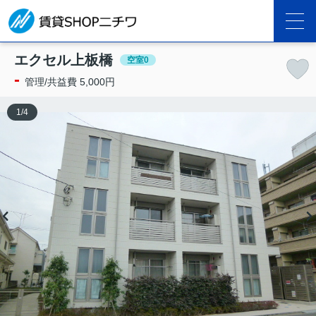
エクセル上板橋
空室0
-
管理/共益費 5,000円
1
/
4