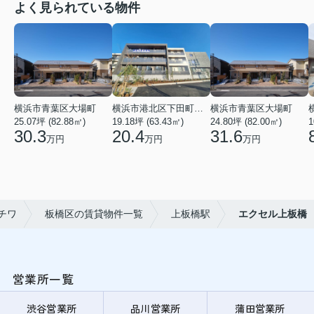
よく見られている物件
横浜市青葉区大場町
横浜市港北区下田町２丁目
横浜市青葉区大場町
25.07坪 (82.88㎡)
19.18坪 (63.43㎡)
24.80坪 (82.00㎡)
1
30.3
20.4
31.6
万円
万円
万円
チワ
板橋区の賃貸物件一覧
上板橋駅
エクセル上板橋
営業所一覧
渋谷営業所
品川営業所
蒲田営業所