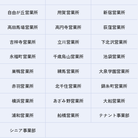
自由が丘営業所
用賀営業所
新宿営業所
高田馬場営業所
高円寺営業所
荻窪営業所
吉祥寺営業所
立川営業所
下北沢営業所
永福町営業所
千歳烏山営業所
池袋営業所
巣鴨営業所
練馬営業所
大泉学園営業所
赤羽営業所
北千住営業所
錦糸町営業所
横浜営業所
あざみ野営業所
大船営業所
浦和営業所
船橋営業所
テナント事業部
シニア事業部