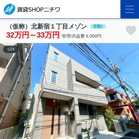
（仮称）北新宿１丁目メゾン
空室2
32万円～33万円
管理/共益費 6,000円
1
/
24