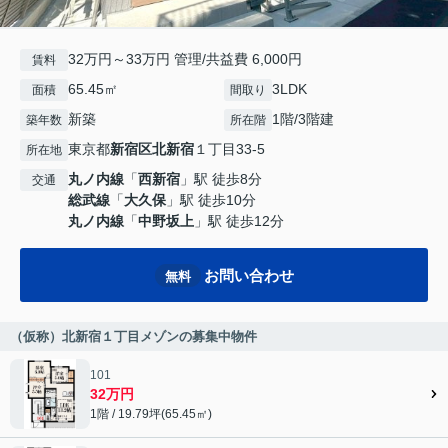
32万円～33万円 管理/共益費 6,000円
賃料
65.45㎡
3LDK
面積
間取り
新築
1階/3階建
築年数
所在階
東京都
新宿区
北新宿
１丁目33-5
所在地
丸ノ内線
「
西新宿
」駅 徒歩8分
交通
総武線
「
大久保
」駅 徒歩10分
丸ノ内線
「
中野坂上
」駅 徒歩12分
お問い合わせ
無料
（仮称）北新宿１丁目メゾンの募集中物件
101
32万円
1階 / 19.79坪(65.45㎡)