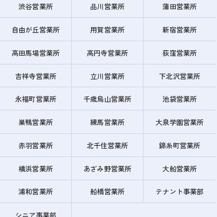
渋谷営業所
品川営業所
蒲田営業所
自由が丘営業所
用賀営業所
新宿営業所
高田馬場営業所
高円寺営業所
荻窪営業所
吉祥寺営業所
立川営業所
下北沢営業所
永福町営業所
千歳烏山営業所
池袋営業所
巣鴨営業所
練馬営業所
大泉学園営業所
赤羽営業所
北千住営業所
錦糸町営業所
横浜営業所
あざみ野営業所
大船営業所
浦和営業所
船橋営業所
テナント事業部
シニア事業部