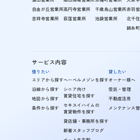
自由が丘営業所
高円寺営業所
千歳烏山営業所
赤羽
吉祥寺営業所
荻窪営業所
池袋営業所
北千
錦糸
サービス内容
借りたい
貸したい
エリアから探す
ヘーベルメゾンを探す
オーナー様へ
沿線から探す
シニア向け
受託・管理
賃貸住宅を探す
地図から探す
不動産活用
セキスイハイムの
条件から探す
メンテナンス
賃貸物件を探す
貸店舗・事務所を探す
新着スタッフブログ
ペット共生型