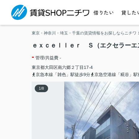
借りたい
貸した
東京・神奈川・埼玉・千葉の賃貸情報をお探しならニチワ
ｅｘｃｅｌｌｅｒ Ｓ（エクセラーエ
-
管理/共益費 -
東京都
大田区
南六郷
２丁目17-4
京急本線「雑色」駅徒歩9分
京急空港線「糀谷」駅
1
/
8