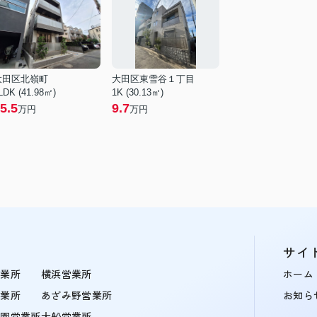
大田区北嶺町
大田区東雪谷１丁目
LDK (41.98㎡)
1K (30.13㎡)
5.5
9.7
万円
万円
サイ
営業所
横浜営業所
ホーム
営業所
あざみ野営業所
お知ら
学園営業所
大船営業所