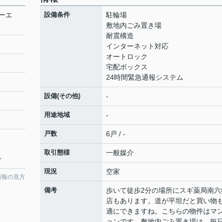
ーエ
設備条件
駐輪場
敷地内ごみ置き場
耐震構造
インターネット対応
オートロック
宅配ボックス
24時間緊急通報システム
設備(その他)
-
用途地域
-
戸数
6戸 / -
取引態様
一般媒介
分
現況
空家
情報の見方
備考
歩いて徒歩2分の場所にスギ薬局南六
店もあります。道が平坦だと買い物
適にできますね。こちらの物件はマ
ョンです。敷地内ごみ置き場は、毎