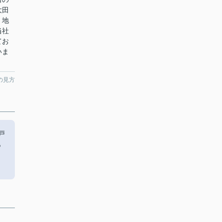
大田
、地
当社
てお
いま
の見方
戸
あ
、