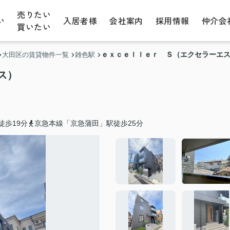
売りたい
い
入居者様
会社案内
採用情報
仲介会
買いたい
ｅｘｃｅｌｌｅｒ Ｓ（エクセラーエ
大田区の賃貸物件一覧
雑色駅
ス）
徒歩19分
京急本線「京急蒲田」駅徒歩25分