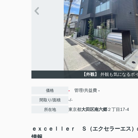
【外観】
外観も気になるポ
-
管理/共益費
-
価格
-/-
間取り/面積
東京都
大田区
南六郷
２丁目17-4
所在地
ｅｘｃｅｌｌｅｒ Ｓ（エクセラーエス）
情報