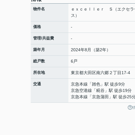
物件名
ｅｘｃｅｌｌｅｒ Ｓ（エクセラ
ス）
価格
-
管理/共益費
-
築年月
2024年8月（築2年）
総戸数
6戸
所在地
東京都
大田区
南六郷
２丁目17-4
交通
京急本線
「
雑色
」駅 徒歩9分
京急空港線
「
糀谷
」駅 徒歩19分
京急本線
「
京急蒲田
」駅 徒歩25