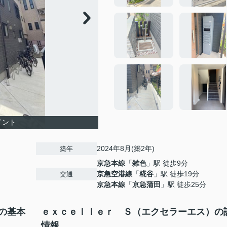
イント
2024年8月(築2年)
築年
京急本線
「
雑色
」駅 徒歩9分
京急空港線
「
糀谷
」駅 徒歩19分
交通
京急本線
「
京急蒲田
」駅 徒歩25分
の基本
ｅｘｃｅｌｌｅｒ Ｓ（エクセラーエス）の
情報