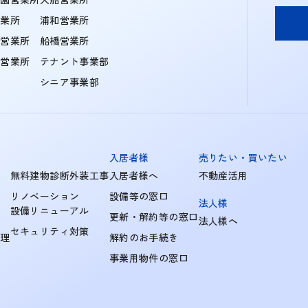
営業所
浦和営業所
住営業所
船橋営業所
町営業所
テナント事業部
シニア事業部
入居者様
売りたい・買いたい
無料建物診断外装工事
入居者様へ
不動産活用
リノベーション
設備等の窓口
法人様
設備リニューアル
更新・解約等の窓口
法人様へ
セキュリティ対策
管理
解約のお手続き
事業用物件の窓口