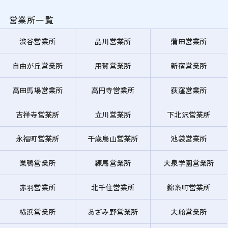
営業所一覧
渋谷営業所
品川営業所
蒲田営業所
自由が丘営業所
用賀営業所
新宿営業所
高田馬場営業所
高円寺営業所
荻窪営業所
吉祥寺営業所
立川営業所
下北沢営業所
永福町営業所
千歳烏山営業所
池袋営業所
巣鴨営業所
練馬営業所
大泉学園営業所
赤羽営業所
北千住営業所
錦糸町営業所
横浜営業所
あざみ野営業所
大船営業所