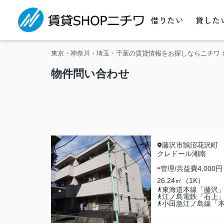
借りたい
貸した
東京・神奈川・埼玉・千葉の賃貸情報をお探しならニチワ
物件問い合わせ
藤沢市鵠沼花沢町
クレドール湘南
-
管理/共益費
4,000円
26.24㎡（1K）
東海道本線「藤沢
江ノ島電鉄「石上
小田急江ノ島線「