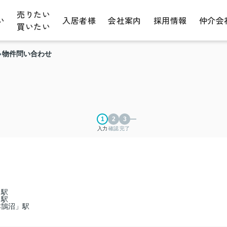
売りたい
い
入居者様
会社案内
採用情報
仲介会
買いたい
物件問い合わせ
入力
確認
完了
」駅
」駅
本鵠沼」駅