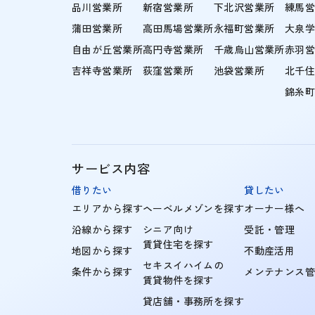
品川営業所
新宿営業所
下北沢営業所
練馬
蒲田営業所
高田馬場営業所
永福町営業所
大泉
自由が丘営業所
高円寺営業所
千歳烏山営業所
赤羽
吉祥寺営業所
荻窪営業所
池袋営業所
北千
錦糸
サービス内容
借りたい
貸したい
エリアから探す
ヘーベルメゾンを探す
オーナー様へ
沿線から探す
シニア向け
受託・管理
賃貸住宅を探す
地図から探す
不動産活用
セキスイハイムの
条件から探す
メンテナンス
賃貸物件を探す
貸店舗・事務所を探す