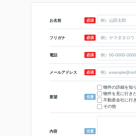
お名前
必須
フリガナ
必須
電話
必須
メールアドレス
必須
物件の詳細を知
物件を見に行き
要望
任意
不動産会社に行
その他
内容
任意