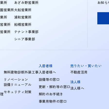
営業所
あざみ野営業所
お知ら
学園営業所
大船営業所
営業所
浦和営業所
住営業所
船橋営業所
町営業所
テナント事業部
シニア事業部
入居者様
売りたい・買いたい
無料建物診断外装工事
入居者様へ
不動産活用
リノベーション
設備等の窓口
法人様
設備リニューアル
更新・解約等の窓口
法人様へ
セキュリティ対策
管理
解約のお手続き
事業用物件の窓口