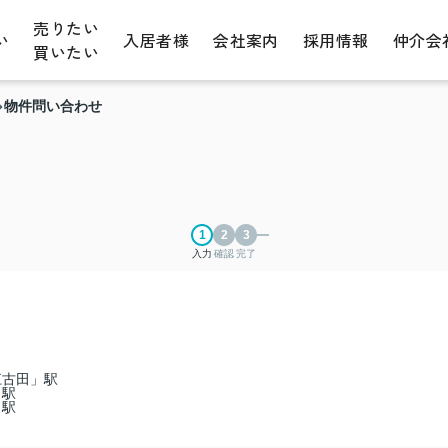
売りたい
い
入居者様
会社案内
採用情報
仲介会
買いたい
物件問い合わせ
入力
確認
完了
江古田」駅
」駅
」駅