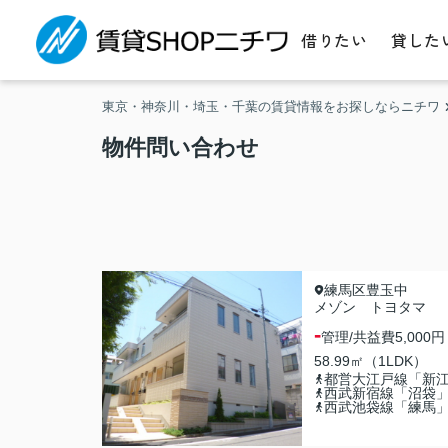
借りたい
貸した
東京・神奈川・埼玉・千葉の賃貸情報をお探しならニチワ
物件問い合わせ
練馬区豊玉中
メゾン トヨタマ
-
管理/共益費
5,000円
58.99㎡（1LDK）
都営大江戸線「新
西武新宿線「沼袋
西武池袋線「練馬