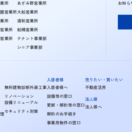
営業所
あざみ野営業所
お知ら
学園営業所
大船営業所
営業所
浦和営業所
住営業所
船橋営業所
町営業所
テナント事業部
シニア事業部
入居者様
売りたい・買いたい
無料建物診断外装工事
入居者様へ
不動産活用
リノベーション
設備等の窓口
法人様
設備リニューアル
更新・解約等の窓口
法人様へ
セキュリティ対策
管理
解約のお手続き
事業用物件の窓口