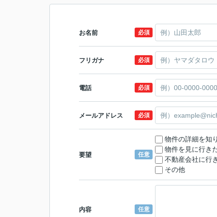
お名前
必須
フリガナ
必須
電話
必須
メールアドレス
必須
物件の詳細を知
物件を見に行き
要望
任意
不動産会社に行
その他
内容
任意