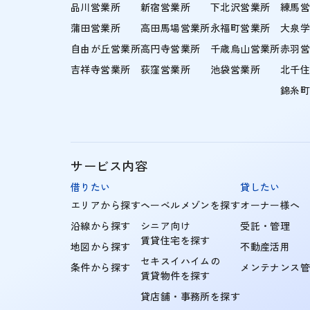
品川営業所
新宿営業所
下北沢営業所
練馬
蒲田営業所
高田馬場営業所
永福町営業所
大泉
自由が丘営業所
高円寺営業所
千歳烏山営業所
赤羽
吉祥寺営業所
荻窪営業所
池袋営業所
北千
錦糸
サービス内容
借りたい
貸したい
エリアから探す
ヘーベルメゾンを探す
オーナー様へ
沿線から探す
シニア向け
受託・管理
賃貸住宅を探す
地図から探す
不動産活用
セキスイハイムの
条件から探す
メンテナンス
賃貸物件を探す
貸店舗・事務所を探す