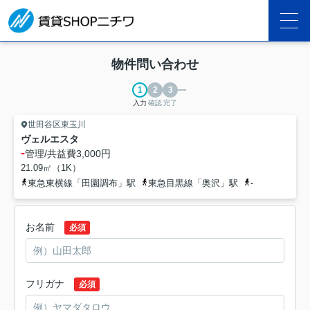
物件問い合わせ
入力
確認
完了
世田谷区東玉川
ヴェルエスタ
-
管理/共益費
3,000円
21.09㎡（1K）
東急東横線「田園調布」駅
東急目黒線「奥沢」駅
-
お名前
必須
フリガナ
必須