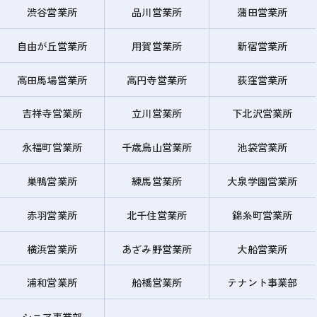
渋谷営業所
品川営業所
蒲田営業所
自由が丘営業所
用賀営業所
新宿営業所
高田馬場営業所
高円寺営業所
荻窪営業所
吉祥寺営業所
立川営業所
下北沢営業所
永福町営業所
千歳烏山営業所
池袋営業所
巣鴨営業所
練馬営業所
大泉学園営業所
赤羽営業所
北千住営業所
錦糸町営業所
横浜営業所
あざみ野営業所
大船営業所
浦和営業所
船橋営業所
テナント事業部
シニア事業部