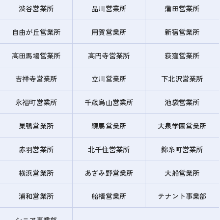
渋谷営業所
品川営業所
蒲田営業所
自由が丘営業所
用賀営業所
新宿営業所
高田馬場営業所
高円寺営業所
荻窪営業所
吉祥寺営業所
立川営業所
下北沢営業所
永福町営業所
千歳烏山営業所
池袋営業所
巣鴨営業所
練馬営業所
大泉学園営業所
赤羽営業所
北千住営業所
錦糸町営業所
横浜営業所
あざみ野営業所
大船営業所
浦和営業所
船橋営業所
テナント事業部
シニア事業部