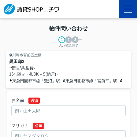
物件問い合わせ
入力
確認
完了
川崎市宮前区土橋
黒田邸2
-
管理/共益費
-
134.69㎡（4LDK＋S(納戸)）
東急田園都市線「鷺沼」駅
東急田園都市線「宮前平」駅
-
お名前
必須
フリガナ
必須