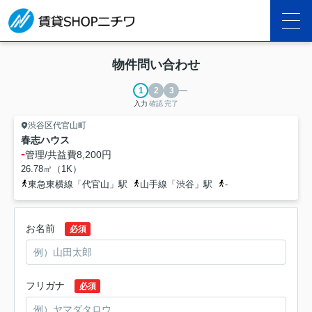
物件問い合わせ
入力
確認
完了
渋谷区代官山町
春志ハウス
-
管理/共益費
8,200円
26.78㎡（1K）
東急東横線「代官山」駅
山手線「渋谷」駅
-
お名前
必須
フリガナ
必須