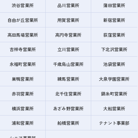
渋谷営業所
品川営業所
蒲田営業所
自由が丘営業所
用賀営業所
新宿営業所
高田馬場営業所
高円寺営業所
荻窪営業所
吉祥寺営業所
立川営業所
下北沢営業所
永福町営業所
千歳烏山営業所
池袋営業所
巣鴨営業所
練馬営業所
大泉学園営業所
赤羽営業所
北千住営業所
錦糸町営業所
横浜営業所
あざみ野営業所
大船営業所
浦和営業所
船橋営業所
テナント事業部
シニア事業部