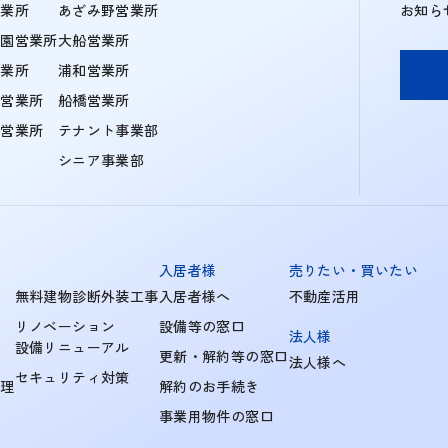
営業所
あざみ野営業所
お知ら
学園営業所
大船営業所
営業所
浦和営業所
住営業所
船橋営業所
町営業所
テナント事業部
シニア事業部
入居者様
売りたい・買いたい
無料建物診断外装工事
入居者様へ
不動産活用
リノベーション
設備等の窓口
法人様
設備リニューアル
更新・解約等の窓口
法人様へ
セキュリティ対策
管理
解約のお手続き
事業用物件の窓口