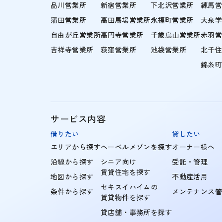
品川営業所
新宿営業所
下北沢営業所
練馬
蒲田営業所
高田馬場営業所
永福町営業所
大泉
自由が丘営業所
高円寺営業所
千歳烏山営業所
赤羽
吉祥寺営業所
荻窪営業所
池袋営業所
北千
錦糸
サービス内容
借りたい
貸したい
エリアから探す
ヘーベルメゾンを探す
オーナー様へ
沿線から探す
シニア向け
受託・管理
賃貸住宅を探す
地図から探す
不動産活用
セキスイハイムの
条件から探す
メンテナンス
賃貸物件を探す
貸店舗・事務所を探す