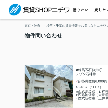
借りたい
貸した
東京・神奈川・埼玉・千葉の賃貸情報をお探しならニチワ
物件問い合わせ
練馬区石神井町
メゾン石神井
-
管理/共益費
6,000円
43.48㎡（1LDK）
西武池袋線「石神
西武池袋線「大泉
西武新宿線「上井