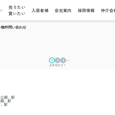
売りたい
い
入居者様
会社案内
採用情報
仲介会
買いたい
物件問い合わせ
入力
確認
完了
井公園」駅
学園」駅
草」駅