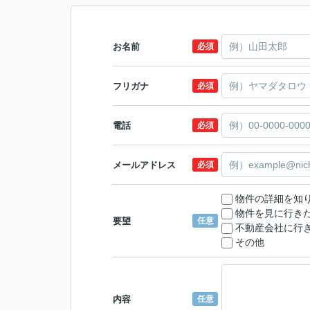
お名前
必須
フリガナ
必須
電話
必須
メールアドレス
必須
物件の詳細を知
物件を見に行き
要望
任意
不動産会社に行
その他
内容
任意