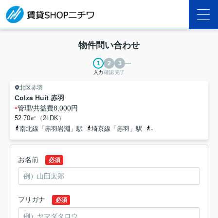
物件問い合わせ
入力
確認
完了
北区赤羽
Colza Huit 赤羽
-
管理/共益費
8,000円
52.70㎡（2LDK）
南北線「赤羽岩淵」駅
埼京線「赤羽」駅
-
お名前
必須
フリガナ
必須