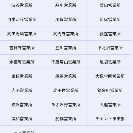
渋谷営業所
品川営業所
蒲田営業所
自由が丘営業所
用賀営業所
新宿営業所
高田馬場営業所
高円寺営業所
荻窪営業所
吉祥寺営業所
立川営業所
下北沢営業所
永福町営業所
千歳烏山営業所
池袋営業所
巣鴨営業所
練馬営業所
大泉学園営業所
赤羽営業所
北千住営業所
錦糸町営業所
横浜営業所
あざみ野営業所
大船営業所
浦和営業所
船橋営業所
テナント事業部
シニア事業部