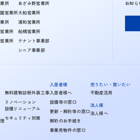
営業所
あざみ野営業所
お知ら
学園営業所
大船営業所
営業所
浦和営業所
住営業所
船橋営業所
町営業所
テナント事業部
シニア事業部
入居者様
売りたい・買いたい
無料建物診断外装工事
入居者様へ
不動産活用
リノベーション
設備等の窓口
法人様
設備リニューアル
更新・解約等の窓口
法人様へ
セキュリティ対策
管理
解約のお手続き
事業用物件の窓口