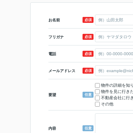
お名前
必須
フリガナ
必須
電話
必須
メールアドレス
必須
物件の詳細を知
物件を見に行き
要望
任意
不動産会社に行
その他
内容
任意