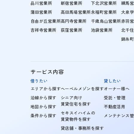
品川営業所
新宿営業所
下北沢営業所
練馬
蒲田営業所
高田馬場営業所
永福町営業所
大泉
自由が丘営業所
高円寺営業所
千歳烏山営業所
赤羽
吉祥寺営業所
荻窪営業所
池袋営業所
北千
錦糸
サービス内容
借りたい
貸したい
エリアから探す
ヘーベルメゾンを探す
オーナー様へ
沿線から探す
シニア向け
受託・管理
賃貸住宅を探す
地図から探す
不動産活用
セキスイハイムの
条件から探す
メンテナンス
賃貸物件を探す
貸店舗・事務所を探す