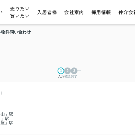
売りたい
い
入居者様
会社案内
採用情報
仲介会
買いたい
物件問い合わせ
入力
確認
完了
山
小山」駅
山」駅
銀座」駅