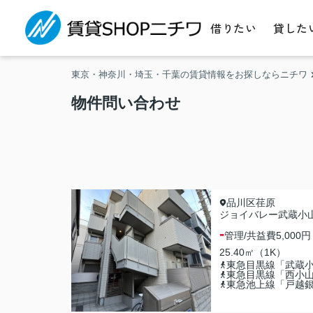
借りたい
貸した
東京・神奈川・埼玉・千葉の賃貸情報をお探しならニチワ
物件問い合わせ
品川区荏原
ジョイバレー武蔵小
-
管理/共益費
5,000円
25.40㎡（1K）
東急目黒線「武蔵
東急目黒線「西小
東急池上線「戸越