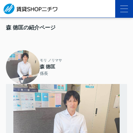
森 徳匡の紹介ページ
モリ ノリマサ
森 徳匡
係長