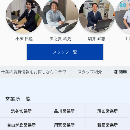
小濱 拓也
矢之貴 武史
駒井 武志
山
スタッフ一覧
・千葉の賃貸情報をお探しならニチワ
スタッフ紹介
森 徳匡
営業所一覧
渋谷営業所
品川営業所
蒲田営業所
自由が丘営業所
用賀営業所
新宿営業所