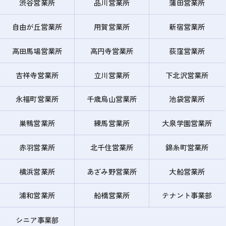
渋谷営業所
品川営業所
蒲田営業所
自由が丘営業所
用賀営業所
新宿営業所
高田馬場営業所
高円寺営業所
荻窪営業所
吉祥寺営業所
立川営業所
下北沢営業所
永福町営業所
千歳烏山営業所
池袋営業所
巣鴨営業所
練馬営業所
大泉学園営業所
赤羽営業所
北千住営業所
錦糸町営業所
横浜営業所
あざみ野営業所
大船営業所
浦和営業所
船橋営業所
テナント事業部
シニア事業部