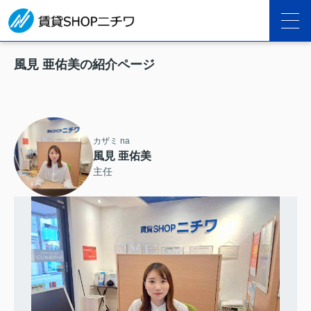
風見 亜佑美の紹介ページ
カザミ na
風見 亜佑美
主任