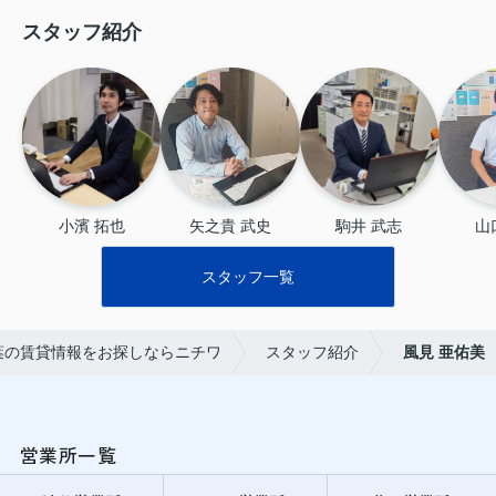
スタッフ紹介
小濱 拓也
矢之貴 武史
駒井 武志
山
スタッフ一覧
葉の賃貸情報をお探しならニチワ
スタッフ紹介
風見 亜佑美
営業所一覧