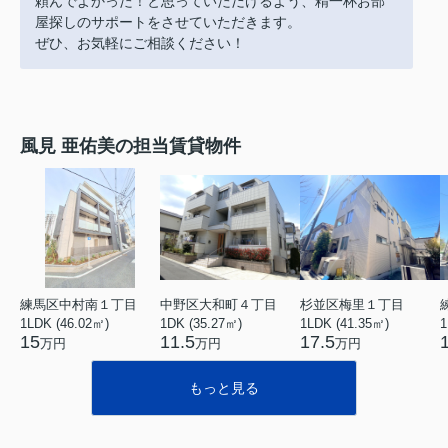
頼んでよかった！と思っていただけるよう、精一杯お部
屋探しのサポートをさせていただきます。
ぜひ、お気軽にご相談ください！
風見 亜佑美の担当賃貸物件
練馬区中村南１丁目
中野区大和町４丁目
杉並区梅里１丁目
1LDK (46.02㎡)
1DK (35.27㎡)
1LDK (41.35㎡)
1
15
11.5
17.5
万円
万円
万円
もっと見る