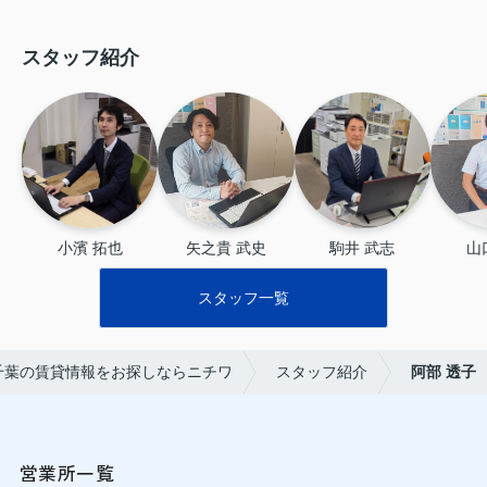
スタッフ紹介
小濱 拓也
矢之貴 武史
駒井 武志
山
スタッフ一覧
千葉の賃貸情報をお探しならニチワ
スタッフ紹介
阿部 透子
営業所一覧