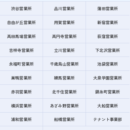
渋谷営業所
品川営業所
蒲田営業所
自由が丘営業所
用賀営業所
新宿営業所
高田馬場営業所
高円寺営業所
荻窪営業所
吉祥寺営業所
立川営業所
下北沢営業所
永福町営業所
千歳烏山営業所
池袋営業所
巣鴨営業所
練馬営業所
大泉学園営業所
赤羽営業所
北千住営業所
錦糸町営業所
横浜営業所
あざみ野営業所
大船営業所
浦和営業所
船橋営業所
テナント事業部