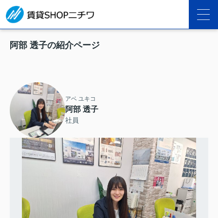
阿部 透子の紹介ページ
アベ ユキコ
阿部 透子
社員