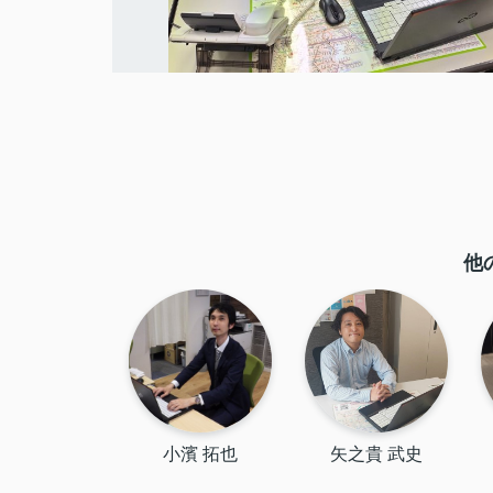
他
小濱 拓也
矢之貴 武史