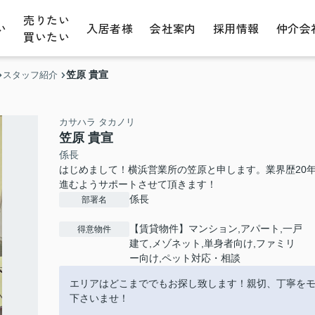
売りたい
い
入居者様
会社案内
採用情報
仲介会
買いたい
笠原 貴宣
スタッフ紹介
カサハラ タカノリ
笠原 貴宣
係長
はじめまして！横浜営業所の笠原と申します。業界歴20
進むようサポートさせて頂きます！
係長
部署名
【賃貸物件】マンション,アパート,一戸
得意物件
建て,メゾネット,単身者向け,ファミリ
ー向け,ペット対応・相談
エリアはどこまででもお探し致します！親切、丁寧を
下さいませ！