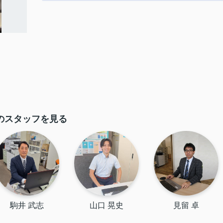
のスタッフを見る
駒井 武志
山口 晃史
見留 卓