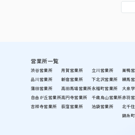
営業所一覧
渋谷営業所
用賀営業所
立川営業所
巣鴨
品川営業所
新宿営業所
下北沢営業所
練馬
蒲田営業所
高田馬場営業所
永福町営業所
大泉
自由が丘営業所
高円寺営業所
千歳烏山営業所
赤羽
吉祥寺営業所
荻窪営業所
池袋営業所
北千
錦糸