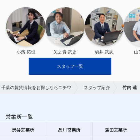
小濱 拓也
矢之貴 武史
駒井 武志
山
スタッフ一覧
・千葉の賃貸情報をお探しならニチワ
スタッフ紹介
竹内 蓮
営業所一覧
渋谷営業所
品川営業所
蒲田営業所