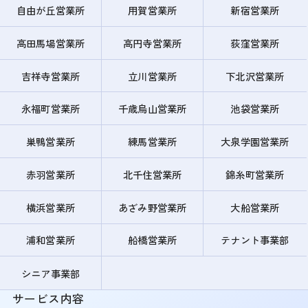
自由が丘営業所
用賀営業所
新宿営業所
高田馬場営業所
高円寺営業所
荻窪営業所
吉祥寺営業所
立川営業所
下北沢営業所
永福町営業所
千歳烏山営業所
池袋営業所
巣鴨営業所
練馬営業所
大泉学園営業所
赤羽営業所
北千住営業所
錦糸町営業所
横浜営業所
あざみ野営業所
大船営業所
浦和営業所
船橋営業所
テナント事業部
シニア事業部
サービス内容