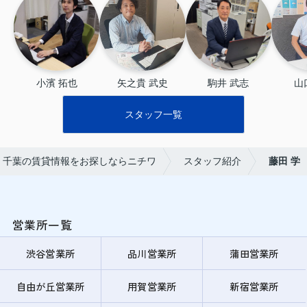
小濱 拓也
矢之貴 武史
駒井 武志
山
スタッフ一覧
・千葉の賃貸情報をお探しならニチワ
スタッフ紹介
藤田 学
営業所一覧
渋谷営業所
品川営業所
蒲田営業所
自由が丘営業所
用賀営業所
新宿営業所