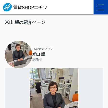
米山 望の紹介ページ
ヨネヤマ ノゾミ
米山 望
副所長