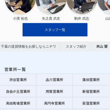
小濱 拓也
矢之貴 武史
駒井 武志
山
スタッフ一覧
・千葉の賃貸情報をお探しならニチワ
スタッフ紹介
米山 望
営業所一覧
渋谷営業所
品川営業所
蒲田営業所
自由が丘営業所
用賀営業所
新宿営業所
高田馬場営業所
高円寺営業所
荻窪営業所