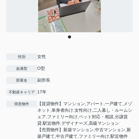
女性
性別
O型
血液型
副所長
部署名
17年
不動産キャリア
【賃貸物件】マンション,アパート,一戸建て,メゾ
得意物件
ネット,単身者向け,女性向け,二人暮し・ルームシ
ェア,ファミリー向け,ペット対応・相談,分譲賃
貸,駅近物件,デザイナーズ,高級マンション
【売買物件】新築マンション,中古マンション,新
築戸建て,中古戸建て,ファミリー向け,駅近物件