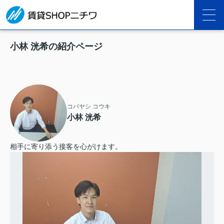
小林 洸希の紹介ページ
コバヤシ コウキ
小林 洸希
相手に寄り添う接客を心がけます。