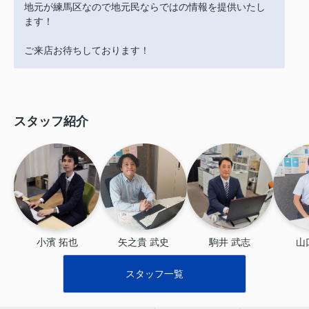
地元が練馬区なので地元民ならではの情報を提供いたし
ます！
ご来店お待ちしております！
スタッフ紹介
小濱 拓也
矢之貴 武史
駒井 武志
山
スタッフ一覧