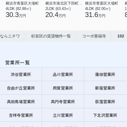
横浜市青葉区大場町
横浜市港北区下田町２丁目
横浜市青葉区大場町
4LDK (82.88㎡)
2LDK (63.43㎡)
4LDK (82.00㎡)
1
30.3
20.4
31.6
万円
万円
万円
ならニチワ
杉並区の賃貸物件一覧
コーポ善福寺
102
営業所一覧
渋谷営業所
品川営業所
蒲田営業所
自由が丘営業所
用賀営業所
新宿営業所
高田馬場営業所
高円寺営業所
荻窪営業所
吉祥寺営業所
立川営業所
下北沢営業所