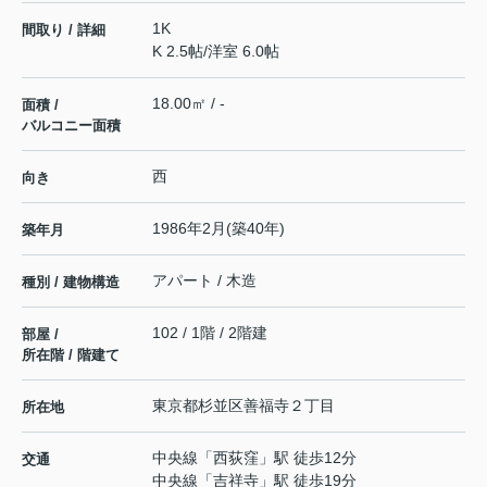
1K
間取り / 詳細
K 2.5帖
/
洋室 6.0帖
18.00㎡ / -
面積 /
バルコニー面積
西
向き
1986年2月(築40年)
築年月
アパート / 木造
種別 / 建物構造
102 / 1階 / 2階建
部屋 /
所在階 / 階建て
東京都
杉並区
善福寺
２丁目
所在地
中央線
「
西荻窪
」駅 徒歩12分
交通
中央線
「
吉祥寺
」駅 徒歩19分