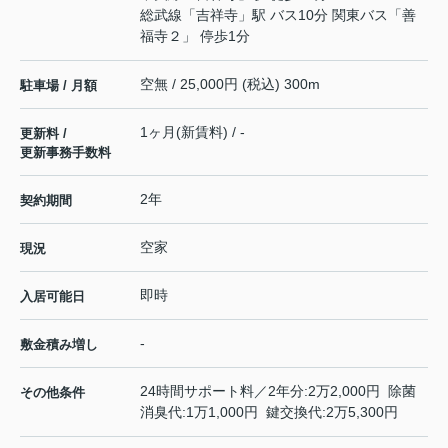
総武線
「
吉祥寺
」駅 バス10分 関東バス「善
福寺２」 停歩1分
空無 / 25,000円 (税込) 300m
駐車場 / 月額
1ヶ月(新賃料) / -
更新料 /
更新事務手数料
2年
契約期間
空家
現況
即時
入居可能日
-
敷金積み増し
24時間サポート料／2年分:2万2,000円 除菌
その他条件
消臭代:1万1,000円 鍵交換代:2万5,300円