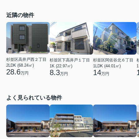
近隣の物件
杉並区高井戸西２丁目
杉並区下高井戸１丁目
杉並区阿佐谷北６丁目
2LDK (68.24㎡)
1K (22.97㎡)
1LDK (44.01㎡)
1
28.6
8.3
14
万円
万円
万円
よく見られている物件