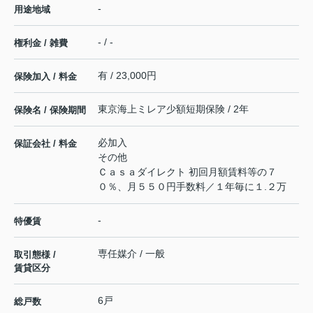
-
用途地域
- / -
権利金 / 雑費
有 / 23,000円
保険加入 / 料金
東京海上ミレア少額短期保険 / 2年
保険名 / 保険期間
必加入
保証会社 / 料金
その他
Ｃａｓａダイレクト 初回月額賃料等の７
０％、月５５０円手数料／１年毎に１.２万
-
特優賃
専任媒介 / 一般
取引態様 /
賃貸区分
6戸
総戸数