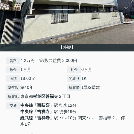
【外観】
4.2万円 管理/共益費 3,000円
賃料
1ヶ月
0ヶ月
敷金
礼金
18.00㎡
1K
面積
間取り
築40年
1階/2階建
築年数
所在階
東京都
杉並区
善福寺
２丁目
所在地
中央線
「
西荻窪
」駅 徒歩12分
交通
中央線
「
吉祥寺
」駅 徒歩19分
総武線
「
吉祥寺
」駅 バス10分 関東バス「善福寺２」 停
歩1分