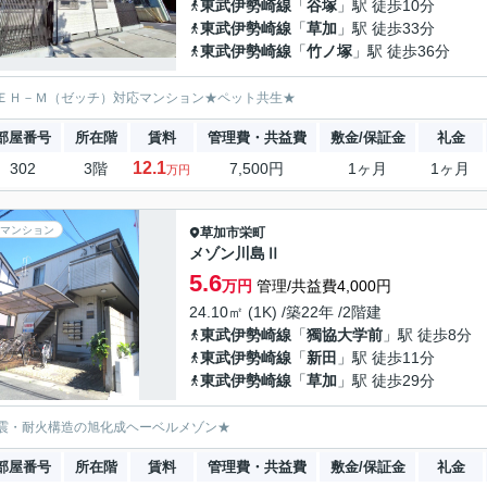
東武伊勢崎線
「
谷塚
」駅 徒歩10分
東武伊勢崎線
「
草加
」駅 徒歩33分
東武伊勢崎線
「
竹ノ塚
」駅 徒歩36分
ＥＨ－Ｍ（ゼッチ）対応マンション★ペット共生★
部屋番号
所在階
賃料
管理費・共益費
敷金/保証金
礼金
12.1
302
3階
7,500円
1ヶ月
1ヶ月
万円
マンション
草加市
栄町
メゾン川島Ⅱ
5.6
万円
管理/共益費4,000円
24.10㎡ (1K) /築22年 /2階建
東武伊勢崎線
「
獨協大学前
」駅 徒歩8分
東武伊勢崎線
「
新田
」駅 徒歩11分
東武伊勢崎線
「
草加
」駅 徒歩29分
震・耐火構造の旭化成ヘーベルメゾン★
部屋番号
所在階
賃料
管理費・共益費
敷金/保証金
礼金