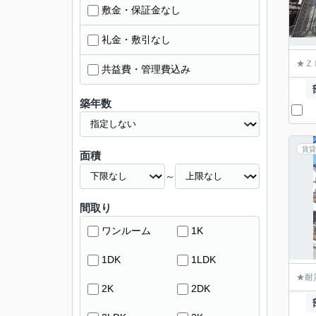
敷金・保証金なし
礼金・敷引なし
★Ｚ
共益費・管理費込み
築年数
賃貸
面積
～
間取り
ワンルーム
1K
1DK
1LDK
★耐
2K
2DK