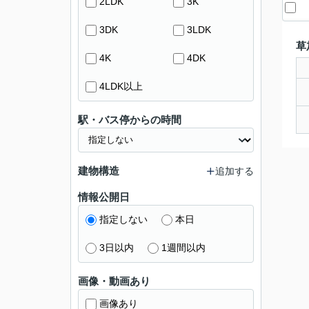
2LDK
3K
3DK
3LDK
草
4K
4DK
4LDK以上
駅・バス停からの時間
建物構造
追加する
情報公開日
指定しない
本日
3日以内
1週間以内
画像・動画あり
画像あり