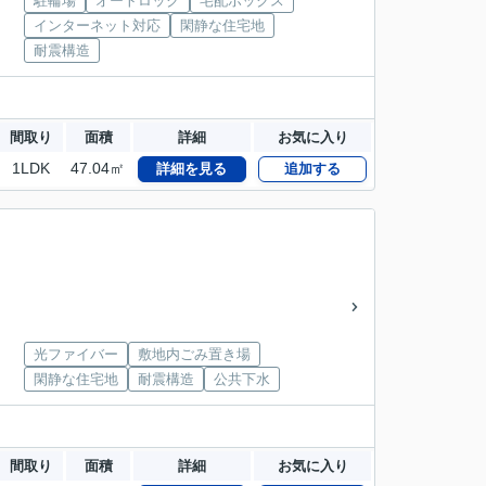
駐輪場
オートロック
宅配ボックス
インターネット対応
閑静な住宅地
耐震構造
間取り
面積
詳細
お気に入り
1LDK
47.04㎡
詳細を見る
追加する
光ファイバー
敷地内ごみ置き場
閑静な住宅地
耐震構造
公共下水
間取り
面積
詳細
お気に入り