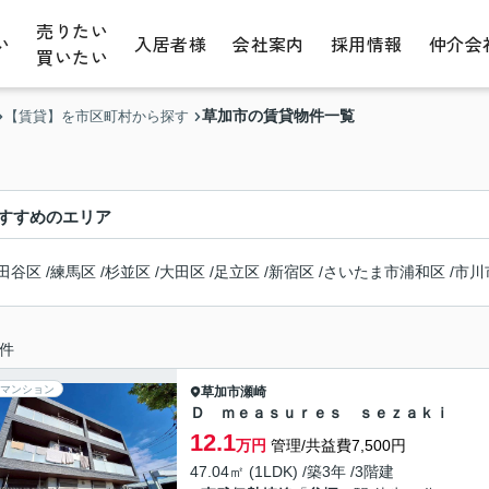
売りたい
い
入居者様
会社案内
採用情報
仲介会
買いたい
草加市の賃貸物件一覧
【賃貸】を市区町村から探す
すすめのエリア
田谷区
/
練馬区
/
杉並区
/
大田区
/
足立区
/
新宿区
/
さいたま市浦和区
/
市川
件
マンション
草加市
瀬崎
Ｄ ｍｅａｓｕｒｅｓ ｓｅｚａｋｉ
12.1
万円
管理/共益費7,500円
47.04㎡ (1LDK) /築3年 /3階建