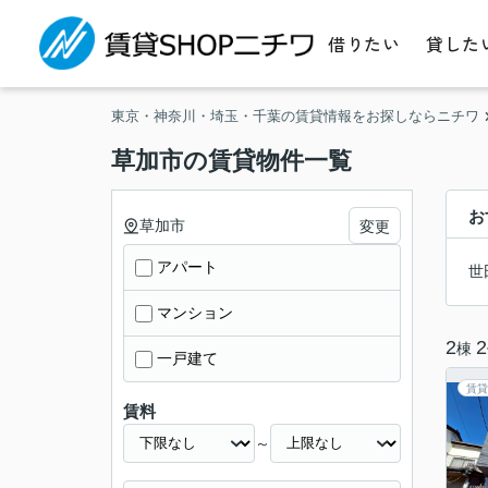
借りたい
貸した
東京・神奈川・埼玉・千葉の賃貸情報をお探しならニチワ
草加市の賃貸物件一覧
お
草加市
変更
アパート
世
マンション
2
2
棟
一戸建て
賃貸
賃料
～