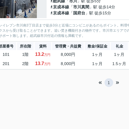
総武線
「
市川
」駅 徒歩5分
京成本線
「
市川真間
」駅 徒歩14分
京成本線
「
国府台
」駅 徒歩15分
ンイレブン市川南3丁目店まで徒歩3分と近場にコンビニがあるのもポイント。料理
クスから受け取ることができます。追い焚き機能付きの物件です。市川市エリアで
サポート致します。総武線市川付近の情報も満載です。
部屋番号
所在階
賃料
管理費・共益費
敷金/保証金
礼金
13.2
101
1階
8,000円
1ヶ月
1ヶ月
万円
13.7
201
2階
8,000円
1ヶ月
1.5ヶ月
万円
1