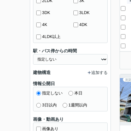
2LDK
3K
3DK
3LDK
4K
4DK
4LDK以上
駅・バス停からの時間
建物構造
追加する
賃貸
情報公開日
指定しない
本日
3日以内
1週間以内
画像・動画あり
画像あり