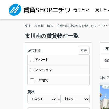
借りたい
貸した
東京・神奈川・埼玉・千葉の賃貸情報をお探しならニチワ
市川南の賃貸物件一覧
お
市川南
変更
アパート
領
マンション
4
2
棟
一戸建て
賃貸
賃料
～