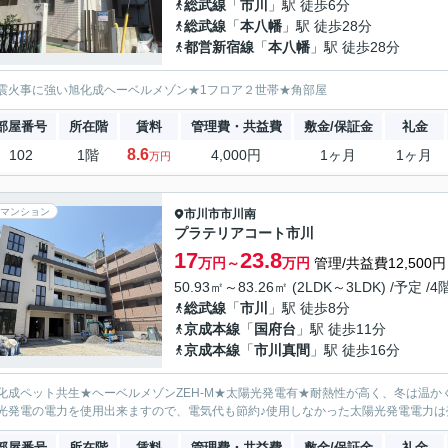
総武線
「
市川
」駅 徒歩6分
総武線
「
本八幡
」駅 徒歩28分
都営新宿線
「
本八幡
」駅 徒歩28分
震火事に強い旭化成ヘーベルメゾン★1フロア２世帯★角部屋
部屋番号
所在階
賃料
管理費・共益費
敷金/保証金
礼金
8.6
102
1階
4,000円
1ヶ月
1ヶ月
万円
マンション
市川市
市川南
プラテリアコート市川
17
23.8
万円～
万円
管理/共益費12,500円
50.93㎡～83.26㎡ (2LDK～3LDK) /予定 /
総武線
「
市川
」駅 徒歩8分
京成本線
「
国府台
」駅 徒歩11分
京成本線
「
市川真間
」駅 徒歩16分
化成ペット共生★ヘーベルメゾンZEH-M★太陽光発電有★耐熱性が高く、冬は温
光発電の電力を使用出来ますので、電気代も節約♪使用しなかった太陽光発電電力は
部屋番号
所在階
賃料
管理費・共益費
敷金/保証金
礼金