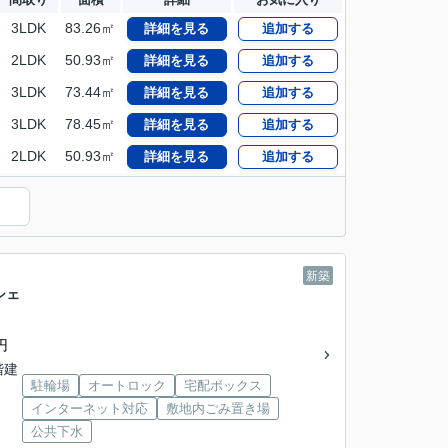
3LDK
83.26㎡
詳細を見る
追加する
2LDK
50.93㎡
詳細を見る
追加する
3LDK
73.44㎡
詳細を見る
追加する
3LDK
78.45㎡
詳細を見る
追加する
2LDK
50.93㎡
詳細を見る
追加する
）
新築
シェ
円
3階建
駐輪場
オートロック
宅配ボックス
インターネット対応
敷地内ごみ置き場
公共下水