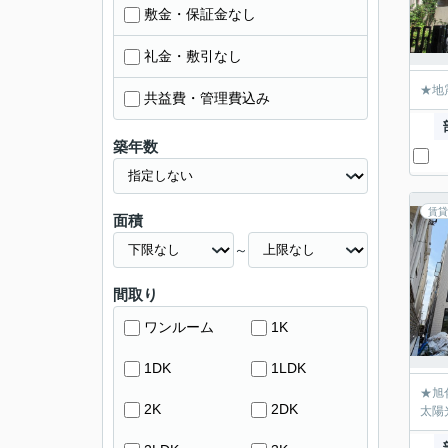
敷金・保証金なし
礼金・敷引なし
★地
共益費・管理費込み
築年数
賃貸
面積
～
間取り
ワンルーム
1K
1DK
1LDK
★旭
2K
2DK
太陽