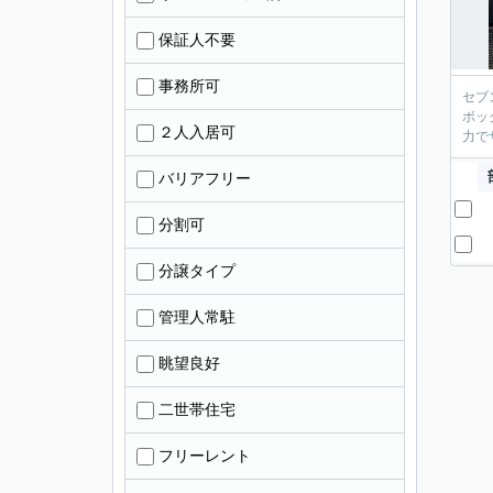
保証人不要
事務所可
セブ
ボッ
２人入居可
力で
バリアフリー
分割可
分譲タイプ
管理人常駐
眺望良好
二世帯住宅
フリーレント