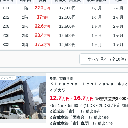
22.2
101
1階
12,500円
1ヶ月
2ヶ月
万円
17
202
2階
12,500円
1ヶ月
1ヶ月
万円
22.6
205
2階
12,500円
1ヶ月
2ヶ月
万円
23.4
206
2階
12,500円
1ヶ月
1ヶ月
万円
17.2
302
3階
12,500円
1ヶ月
1ヶ月
万円
すべて見る（全10件
マンション
市川市
市川南
Ｋｉｒｓｃｈｅ Ｉｃｈｉｋａｗａ キル
イチカワ
12.7
16.7
万円～
万円
管理/共益費8,000
45.81㎡～55.89㎡ (1LDK～2LDK) /予定 /
総武線
「
市川
」駅 徒歩8分
京成本線
「
国府台
」駅 徒歩16分
京成本線
「
市川真間
」駅 徒歩17分