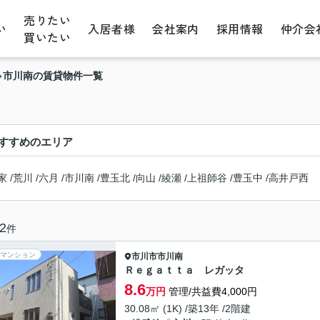
売りたい
い
入居者様
会社案内
採用情報
仲介会
買いたい
市川南の賃貸物件一覧
すすめのエリア
家
/
荒川
/
六月
/
市川南
/
豊玉北
/
向山
/
綾瀬
/
上祖師谷
/
豊玉中
/
高井戸西
2
件
マンション
市川市
市川南
Ｒｅｇａｔｔａ レガッタ
8.6
万円
管理/共益費4,000円
30.08㎡ (1K) /築13年 /2階建