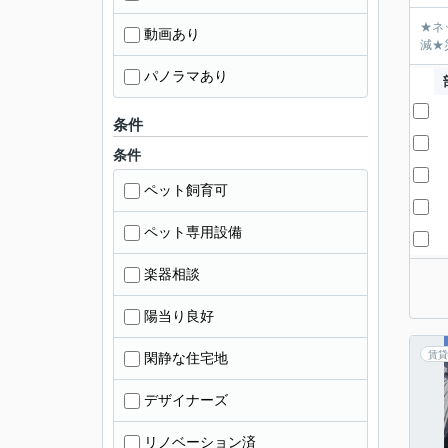
★ネ
動画あり
減★
パノラマあり
条件
条件
ペット飼育可
ペット専用設備
楽器相談
陽当り良好
賃貸
閑静な住宅地
デザイナーズ
リノベーション済