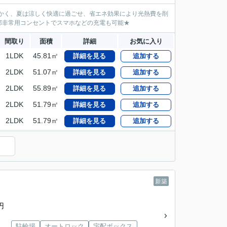
温かく、夏は涼しく快適に過ごせ、省エネ効果により光熱費を削
部非常用コンセントでスマホなどの充電も可能★
間取り
面積
詳細
お気に入り
1LDK
45.81㎡
詳細を見る
追加する
2LDK
51.07㎡
詳細を見る
追加する
2LDK
55.89㎡
詳細を見る
追加する
2LDK
51.79㎡
詳細を見る
追加する
2LDK
51.79㎡
詳細を見る
追加する
新築
円
駐輪場
オートロック
宅配ボックス