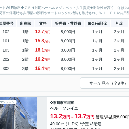
ットWi-Fi無料◆ＺＥＨ対応へーベルメゾンペット共生賃貸★耐熱性が高く、冬は
災害の停電時も共用部の照明やオートロックの機能も維持され、Ｗｉ－Ｆｉや共用
部屋番号
所在階
賃料
管理費・共益費
敷金/保証金
礼金
12.7
102
1階
8,000円
1ヶ月
2ヶ月
万円
15.8
101
1階
8,000円
1ヶ月
2ヶ月
万円
16.1
103
1階
8,000円
1ヶ月
2ヶ月
万円
16.2
202
2階
8,000円
1ヶ月
2ヶ月
万円
16.4
302
2階
8,000円
1ヶ月
2ヶ月
万円
すべて見る（全9件）
マンション
市川市
市川南
ベル ソレイユ
13.2
13.7
万円～
万円
管理/共益費8,000
40.00㎡ (1LDK) /予定 /3階建