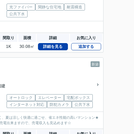
光ファイバー
閑静な住宅地
耐震構造
公共下水
間取り
面積
詳細
お気に入り
1K
30.08㎡
詳細を見る
追加する
新築
4階建
オートロック
エレベーター
宅配ボックス
インターネット対応
防犯カメラ
公共下水
かく、夏は涼しく快適に過ごせ、省エネ性能の高いマンション★
売電出来ますので、売電収入も見込めます☆
間取り
面積
詳細
お気に入り