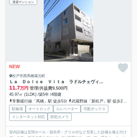
賃貸マンション
NEW
松戸市西馬橋蔵元町
Ｌａ Ｄｏｌｃｅ Ｖｉｔａ ラドルチェヴィータ
11.7
万円
管理/共益費9,500円
45.97㎡ (1LDK) /築5年 /4階建
常磐緩行線「馬橋」駅 徒歩5分
武蔵野線「新松戸」駅 徒歩22分
常
駐輪場
オートロック
エレベーター
宅配ボックス
インターネット対応
防犯カメラ
室内設備は玄関ホール・脱衣所・グリル付など充実した設備を備え付け