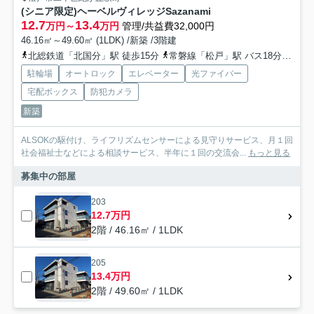
(シニア限定)ヘーベルヴィレッジSazanami
12.7
13.4
万円～
万円
管理/共益費32,000円
46.16㎡～49.60㎡ (1LDK) /新築 /3階建
北総鉄道「北国分」駅 徒歩15分
常磐線「松戸」駅 バス18分 京成バス千葉ウエスト（旧松戸新京成バス）「萩町（千葉県）」 停歩2分
駐輪場
オートロック
エレベーター
光ファイバー
宅配ボックス
防犯カメラ
新築
ALSOKの駆付け、ライフリズムセンサーによる見守りサービス、月１回
社会福祉士などによる相談サービス、半年に１回の交流会...
もっと見る
募集中の部屋
203
12.7万円
2階 / 46.16㎡ / 1LDK
205
13.4万円
2階 / 49.60㎡ / 1LDK