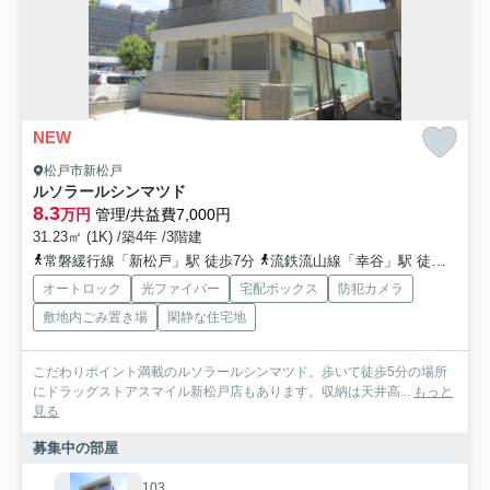
NEW
松戸市新松戸
ルソラールシンマツド
8.3
万円
管理/共益費7,000円
31.23㎡ (1K) /築4年 /3階建
常磐緩行線「新松戸」駅 徒歩7分
流鉄流山線「幸谷」駅 徒歩7分
オートロック
光ファイバー
宅配ボックス
防犯カメラ
敷地内ごみ置き場
閑静な住宅地
こだわりポイント満載のルソラールシンマツド。歩いて徒歩5分の場所
にドラッグストアスマイル新松戸店もあります。収納は天井高...
もっと
見る
募集中の部屋
103