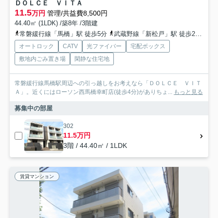
ＤＯＬＣＥ ＶＩＴＡ
11.5
万円
管理/共益費8,500円
44.40㎡ (1LDK) /築8年 /3階建
常磐緩行線「馬橋」駅 徒歩5分
武蔵野線「新松戸」駅 徒歩26分
常
オートロック
CATV
光ファイバー
宅配ボックス
敷地内ごみ置き場
閑静な住宅地
常磐緩行線馬橋駅周辺への引っ越しをお考えなら「ＤＯＬＣＥ ＶＩＴ
Ａ」。近くにはローソン西馬橋幸町店(徒歩4分)がありちょ...
もっと見る
募集中の部屋
302
11.5万円
3階 / 44.40㎡ / 1LDK
賃貸マンション