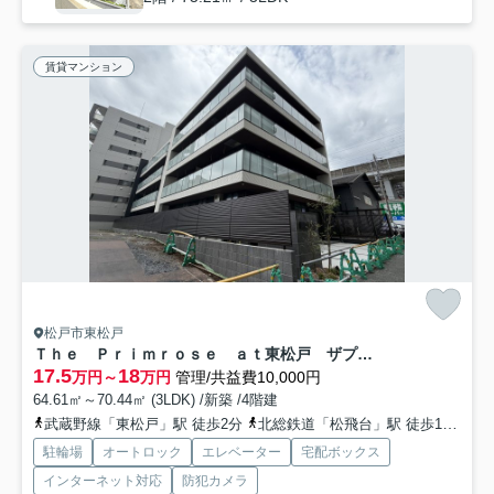
賃貸マンション
松戸市東松戸
Ｔｈｅ Ｐｒｉｍｒｏｓｅ ａｔ東松戸 ザプリムローズアットヒガシマツド
17.5
18
万円～
万円
管理/共益費10,000円
64.61㎡～70.44㎡ (3LDK) /新築 /4階建
武蔵野線「東松戸」駅 徒歩2分
北総鉄道「松飛台」駅 徒歩17分
京
駐輪場
オートロック
エレベーター
宅配ボックス
インターネット対応
防犯カメラ