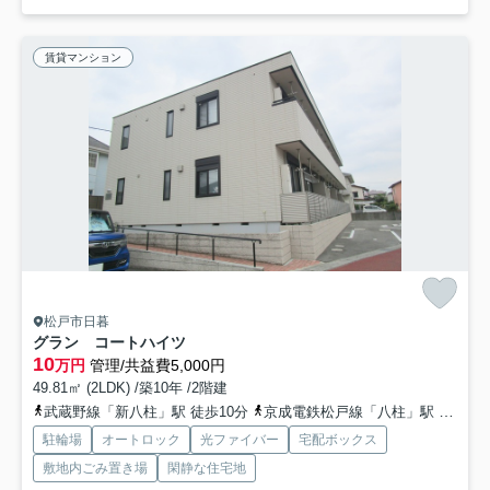
賃貸マンション
松戸市日暮
グラン コートハイツ
10
万円
管理/共益費5,000円
49.81㎡ (2LDK) /築10年 /2階建
武蔵野線「新八柱」駅 徒歩10分
京成電鉄松戸線「八柱」駅 徒歩9分
駐輪場
オートロック
光ファイバー
宅配ボックス
敷地内ごみ置き場
閑静な住宅地