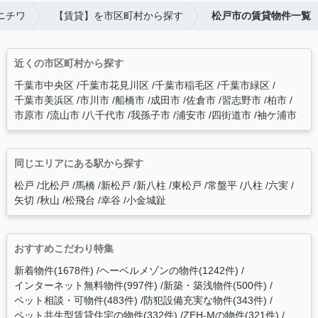
ニチワ
【賃貸】を市区町村から探す
松戸市の賃貸物件一覧
近くの市区町村から探す
千葉市中央区
千葉市花見川区
千葉市稲毛区
千葉市緑区
千葉市美浜区
市川市
船橋市
成田市
佐倉市
習志野市
柏市
市原市
流山市
八千代市
我孫子市
浦安市
四街道市
袖ケ浦市
同じエリアにある駅から探す
松戸
北松戸
馬橋
新松戸
新八柱
東松戸
常盤平
八柱
六実
矢切
秋山
松飛台
幸谷
小金城趾
おすすめこだわり特集
新着物件(1678件)
ヘーベルメゾンの物件(1242件)
インターネット無料物件(997件)
新築・築浅物件(500件)
ペット相談・可物件(483件)
防犯設備充実な物件(343件)
ペット共生型賃貸住宅の物件(332件)
ZEH-Mの物件(321件)