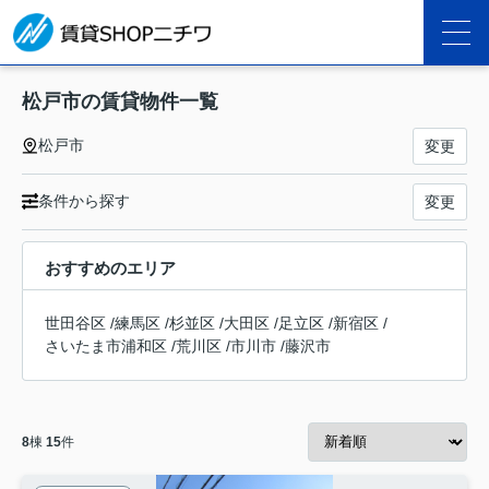
松戸市の賃貸物件一覧
松戸市
変更
条件から探す
変更
おすすめのエリア
世田谷区
/
練馬区
/
杉並区
/
大田区
/
足立区
/
新宿区
/
さいたま市浦和区
/
荒川区
/
市川市
/
藤沢市
8
棟
15
件