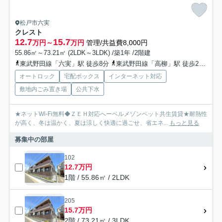
松戸市六実
クレスト
12.7
15.7
万円～
万円
管理/共益費8,000円
55.86㎡～73.21㎡ (2LDK～3LDK) /築1年 /2階建
東武野田線「六実」駅 徒歩8分
東武野田線「高柳」駅 徒歩25分
京
オートロック
宅配ボックス
インターネット対応
敷地内ごみ置き場
公共下水
★ネットWi-Fi無料◆ＺＥＨ対応へーベルメゾンペット共生賃貸★耐熱性
が高く、冬は温かく、夏は涼しく快適に過ごせ、省エネ...
もっと見る
募集中の部屋
102
12.7万円
1階 / 55.86㎡ / 2LDK
205
15.7万円
2階 / 73.21㎡ / 3LDK