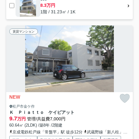
8.3万円
1階 / 31.23㎡ / 1K
賃貸マンション
NEW
松戸市金ケ作
Ｋ Ｐｉａｔｔｏ ケイピアット
9.7
万円
管理/共益費7,000円
60.64㎡ (2LDK) /築8年 /2階建
京成電鉄松戸線「常盤平」駅 徒歩12分
武蔵野線「新八柱」駅 徒歩30分