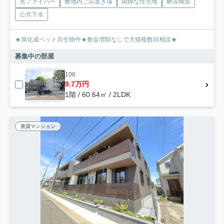
光ファイバー
敷地内ごみ置き場
閑静な住宅地
耐震構造
公共下水
★旭化成ペット共生物件★敷金増額なしで犬猫複数頭相談★
募集中の部屋
106
9.7万円
1階 / 60.64㎡ / 2LDK
賃貸マンション