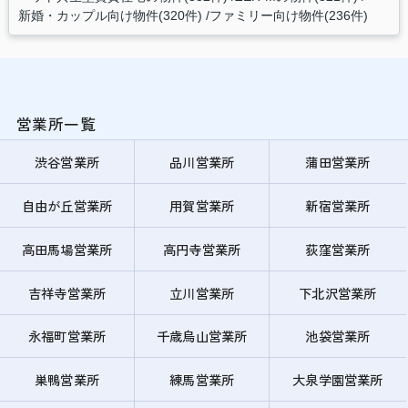
新婚・カップル向け物件(320件)
ファミリー向け物件(236件)
営業所一覧
渋谷営業所
品川営業所
蒲田営業所
自由が丘営業所
用賀営業所
新宿営業所
高田馬場営業所
高円寺営業所
荻窪営業所
吉祥寺営業所
立川営業所
下北沢営業所
永福町営業所
千歳烏山営業所
池袋営業所
巣鴨営業所
練馬営業所
大泉学園営業所