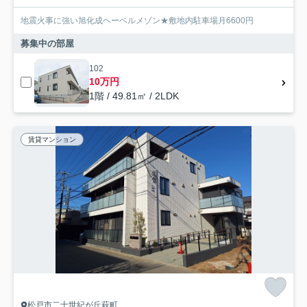
地震火事に強い旭化成ヘーベルメゾン★敷地内駐車場月6600円
募集中の部屋
102
10万円
1階 / 49.81㎡ / 2LDK
賃貸マンション
松戸市二十世紀が丘萩町